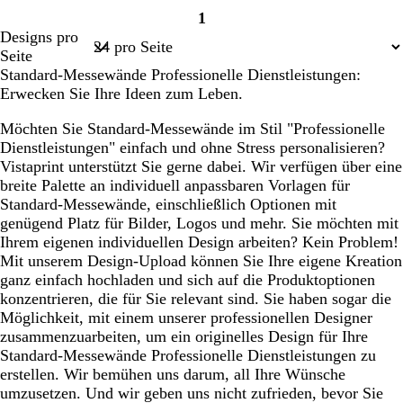
u
u
u
u
1
n
n
n
n
Seite
Designs pro
k
k
k
k
1
Seite
e
e
e
e
Standard-Messewände Professionelle Dienstleistungen:
l
l
l
l
Erwecken Sie Ihre Ideen zum Leben.
g
g
g
g
r
r
r
r
Möchten Sie Standard-Messewände im Stil "Professionelle
a
a
a
a
Dienstleistungen" einfach und ohne Stress personalisieren?
u
u
u
u
Vistaprint unterstützt Sie gerne dabei. Wir verfügen über eine
breite Palette an individuell anpassbaren Vorlagen für
Standard-Messewände, einschließlich Optionen mit
genügend Platz für Bilder, Logos und mehr. Sie möchten mit
Ihrem eigenen individuellen Design arbeiten? Kein Problem!
Mit unserem Design-Upload können Sie Ihre eigene Kreation
ganz einfach hochladen und sich auf die Produktoptionen
konzentrieren, die für Sie relevant sind. Sie haben sogar die
Möglichkeit, mit einem unserer professionellen Designer
zusammenzuarbeiten, um ein originelles Design für Ihre
Standard-Messewände Professionelle Dienstleistungen zu
erstellen. Wir bemühen uns darum, all Ihre Wünsche
umzusetzen. Und wir geben uns nicht zufrieden, bevor Sie