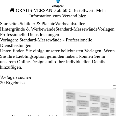
Galeriebild
🚚
GRATIS-VERSAND ab 60 € Bestellwert. Mehr
1
Information zum Versand
hier
.
von
Startseite
Schilder & Plakate
Werbeaufsteller
1
...
Hintergründe & Werbewände
Standard-Messewände
Vorlagen
Professionelle Dienstleistungen
Vorlagen: Standard-Messewände - Professionelle
Dienstleistungen
Unten finden Sie einige unserer beliebtesten Vorlagen. Wenn
Sie Ihre Lieblingsoption gefunden haben, können Sie in
unserem Online-Designstudio Ihre individuellen Details
hinzufügen.
Vorlagen suchen
20 Ergebnisse
Filter