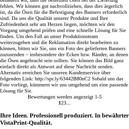
fehlen. Wir können gut nachvollziehen, dass dies ärgerlich
ist, da die Ösen für die Befestigung des Banners erforderlich
sind. Da uns die Qualität unserer Produkte und Ihre
Zufriedenheit sehr am Herzen liegen, möchten wir den
Vorgang umgehend prüfen und eine schnelle Lösung für Sie
finden. Um den Fall an unser Produktionsteam
weiterzugeben und die Reklamation direkt bearbeiten zu
können, bitten wir Sie, uns ein Foto des gelieferten Banners
zuzusenden – insbesondere der Ecken bzw. Ränder, an denen
die Ösen angebracht sein sollten. Sie können das Bild ganz
einfach direkt als Antwort auf diese Nachricht senden.
Alternativ erreichen Sie unseren Kundenservice über
folgenden Link: http://spr.ly/63442B80nC2 Sobald uns das
Foto vorliegt, kümmern wir uns umgehend um eine passende
Lösung für Sie.
Bewertungen werden angezeigt
1-5
1
2
3
Gehe
Gehe
Gehe
zu
zu
zu
Ihre Ideen. Professionell produziert. In bewährter
Seite
Seite
Seite
VistaPrint-Qualität.