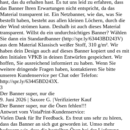
hast, das du erhalten hast. Es tut uns leid zu erfahren, dass
das Banner Ihren Erwartungen nicht entspricht, da das
Material transparent ist. Ein Netzbanner, wie das, was Sie
bestellt haben, besteht aus allen kleinen Löchern, durch die
der Wind strömen kann. Deshalb ist auch dieses Material
transparent. Willst du ein undurchsichtiges Banner? Wählen
Sie dann ein Standardbanner (http://spr.ly/63443BD243V)
aus dem Material Klassisch weißer Stoff, 310 g/m². Wir
haben dein Design auch auf dieses Banner kopiert und es mit
den Initialen VPKB in deinen Entwürfen gespeichert. Wir
hoffen, Sie ausreichend informiert zu haben. Wenn Sie
weitere dringende Fragen haben, kontaktieren Sie bitte
unseren Kundenservice per Chat oder Telefon:
http://spr.ly/63445BD243X.
3
Der Banner super, nur die
9. Juni 2026
|
Saxore G.
|
Verifizierter Kauf
Der Banner super, nur die Ösen fehlen!!!
Antwort vom VistaPrint-Kundenservice:
Vielen Dank für Ihr Feedback. Es freut uns sehr zu hören,
dass das Banner an sich gut geworden ist. Umso mehr
bedauern wir, dass die bestellten Ösen bei der Lieferung