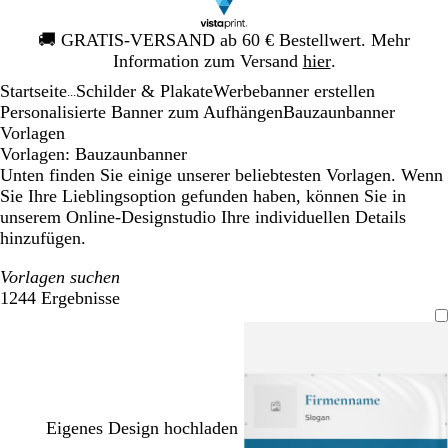
Galeriebild
🚚
GRATIS-VERSAND ab 60 € Bestellwert. Mehr
1
Information zum Versand
hier
.
von
Startseite
Schilder & Plakate
Werbebanner erstellen
1
...
Personalisierte Banner zum Aufhängen
Bauzaunbanner
Vorlagen
Vorlagen: Bauzaunbanner
Unten finden Sie einige unserer beliebtesten Vorlagen. Wenn
Sie Ihre Lieblingsoption gefunden haben, können Sie in
unserem Online-Designstudio Ihre individuellen Details
hinzufügen.
Vorlagen suchen
1244 Ergebnisse
Filter
Eigenes Design hochladen