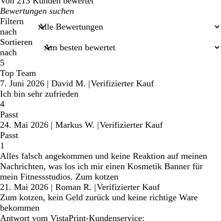
Von 213 Kunden bewertet
Meine
Sucheingaben
Filtern
nach
Sortieren
nach
5
Top Team
7. Juni 2026
|
David M.
|
Verifizierter Kauf
Ich bin sehr zufrieden
4
Passt
24. Mai 2026
|
Markus W.
|
Verifizierter Kauf
Passt
1
Alles falsch angekommen und keine Reaktion auf meinen
Nachrichten, was los ich mir einen Kosmetik Banner für
mein Fitnessstudios. Zum kotzen
21. Mai 2026
|
Roman R.
|
Verifizierter Kauf
Zum kotzen, kein Geld zurück und keine richtige Ware
bekommen
Antwort vom VistaPrint-Kundenservice: