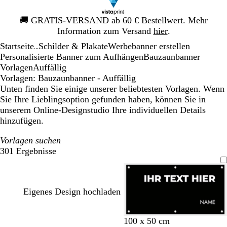
Galeriebild
🚚
GRATIS-VERSAND ab 60 € Bestellwert. Mehr
1
Information zum Versand
hier
.
von
Startseite
Schilder & Plakate
Werbebanner erstellen
1
...
Personalisierte Banner zum Aufhängen
Bauzaunbanner
Vorlagen
Auffällig
Vorlagen: Bauzaunbanner - Auffällig
Unten finden Sie einige unserer beliebtesten Vorlagen. Wenn
Sie Ihre Lieblingsoption gefunden haben, können Sie in
unserem Online-Designstudio Ihre individuellen Details
hinzufügen.
Vorlagen suchen
301 Ergebnisse
Filter
Eigenes Design hochladen
S
G
B
O
R
O
R
M
H
W
100 x 50 cm