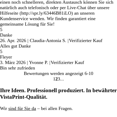
einen noch schnelleren, direkten Austausch können Sie sich
natürlich auch telefonisch oder per Live-Chat über unsere
Hilfeseite (http://spr.ly/63446B81iLO) an unseren
Kundenservice wenden. Wir finden garantiert eine
gemeinsame Lösung für Sie!
5
Danke
26. Apr. 2026
|
Claudia-Antonia S.
|
Verifizierter Kauf
Alles gut Danke
5
Fleyer
3. März 2026
|
Yvonne P.
|
Verifizierter Kauf
Bin sehr zufrieden
Bewertungen werden angezeigt
6-10
1
2
3
Gehe
Gehe
Gehe
zu
zu
zu
Ihre Ideen. Professionell produziert. In bewährter
Seite
Seite
Seite
VistaPrint-Qualität.
Wir
sind für Sie da
– bei allen Fragen.