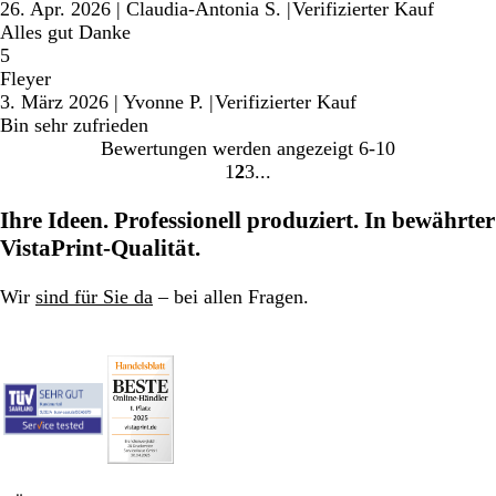
26. Apr. 2026
|
Claudia-Antonia S.
|
Verifizierter Kauf
Alles gut Danke
5
Fleyer
3. März 2026
|
Yvonne P.
|
Verifizierter Kauf
Bin sehr zufrieden
Bewertungen werden angezeigt
6-10
1
2
3
Gehe
Gehe
Gehe
zu
zu
zu
Ihre Ideen. Professionell produziert. In bewährter
Seite
Seite
Seite
VistaPrint-Qualität.
Wir
sind für Sie da
– bei allen Fragen.