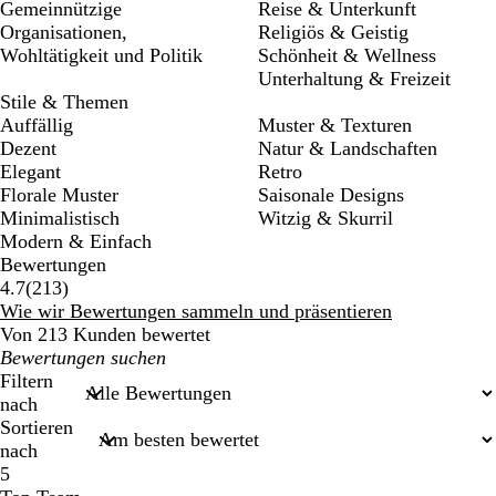
Gemeinnützige
Reise & Unterkunft
Organisationen,
Religiös & Geistig
Wohltätigkeit und Politik
Schönheit & Wellness
Unterhaltung & Freizeit
Stile & Themen
Auffällig
Muster & Texturen
Dezent
Natur & Landschaften
Elegant
Retro
Florale Muster
Saisonale Designs
Minimalistisch
Witzig & Skurril
Modern & Einfach
Bewertungen
213
4.7
(
213
)
Bewertungen
Wie wir Bewertungen sammeln und präsentieren
Von 213 Kunden bewertet
Meine
Sucheingaben
Filtern
nach
Sortieren
nach
5