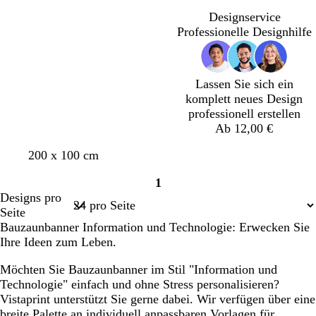
e
a
l
e
e
e
Designservice
r
l
l
Professionelle Designhilfe
z
l
b
i
l
l
a
a
u
Lassen Sie sich ein
komplett neues Design
professionell erstellen
Ab 12,00 €
W
H
O
O
H
B
200 x 100 cm
e
e
l
r
e
l
1
i
l
i
a
l
a
Seite
Designs pro
ß
l
v
n
l
u
1
Seite
r
g
g
b
g
Bauzaunbanner Information und Technologie: Erwecken Sie
o
r
e
r
r
Ihre Ideen zum Leben.
s
ü
a
ü
a
n
u
n
Möchten Sie Bauzaunbanner im Stil "Information und
n
Technologie" einfach und ohne Stress personalisieren?
Vistaprint unterstützt Sie gerne dabei. Wir verfügen über eine
breite Palette an individuell anpassbaren Vorlagen für