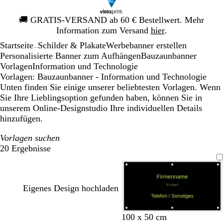
Galeriebild
🚚
GRATIS-VERSAND ab 60 € Bestellwert. Mehr
1
Information zum Versand
hier
.
von
Startseite
Schilder & Plakate
Werbebanner erstellen
1
...
Personalisierte Banner zum Aufhängen
Bauzaunbanner
Vorlagen
Information und Technologie
Vorlagen: Bauzaunbanner - Information und Technologie
Unten finden Sie einige unserer beliebtesten Vorlagen. Wenn
Sie Ihre Lieblingsoption gefunden haben, können Sie in
unserem Online-Designstudio Ihre individuellen Details
hinzufügen.
Vorlagen suchen
20 Ergebnisse
Filter
Eigenes Design hochladen
100 x 50 cm