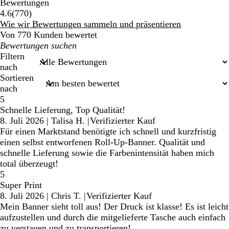
Bewertungen
770
4.6
(
770
)
Bewertungen
Wie wir Bewertungen sammeln und präsentieren
Von 770 Kunden bewertet
Meine
Sucheingaben
Filtern
nach
Sortieren
nach
5
Schnelle Lieferung, Top Qualität!
8. Juli 2026
|
Talisa H.
|
Verifizierter Kauf
Für einen Marktstand benötigte ich schnell und kurzfristig
einen selbst entworfenen Roll-Up-Banner. Qualität und
schnelle Lieferung sowie die Farbenintensität haben mich
total überzeugt!
5
Super Print
8. Juli 2026
|
Chris T.
|
Verifizierter Kauf
Mein Banner sieht toll aus! Der Druck ist klasse! Es ist leicht
aufzustellen und durch die mitgelieferte Tasche auch einfach
zu verstauen und zu transportieren!