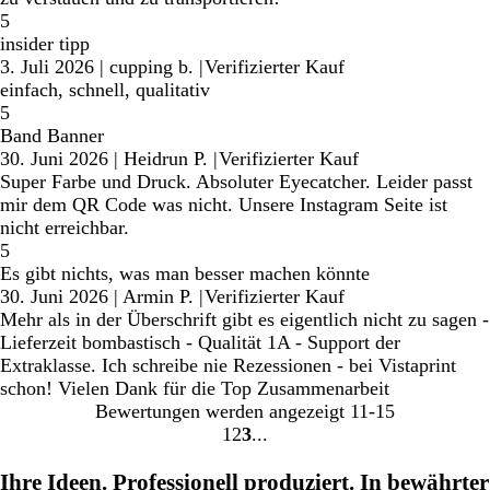
5
insider tipp
3. Juli 2026
|
cupping b.
|
Verifizierter Kauf
einfach, schnell, qualitativ
5
Band Banner
30. Juni 2026
|
Heidrun P.
|
Verifizierter Kauf
Super Farbe und Druck. Absoluter Eyecatcher. Leider passt
mir dem QR Code was nicht. Unsere Instagram Seite ist
nicht erreichbar.
5
Es gibt nichts, was man besser machen könnte
30. Juni 2026
|
Armin P.
|
Verifizierter Kauf
Mehr als in der Überschrift gibt es eigentlich nicht zu sagen -
Lieferzeit bombastisch - Qualität 1A - Support der
Extraklasse. Ich schreibe nie Rezessionen - bei Vistaprint
schon! Vielen Dank für die Top Zusammenarbeit
Bewertungen werden angezeigt
11-15
1
2
3
Gehe
Gehe
Gehe
zu
zu
zu
Ihre Ideen. Professionell produziert. In bewährter