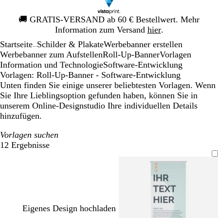
Galeriebild
🚚
GRATIS-VERSAND ab 60 € Bestellwert. Mehr
1
Information zum Versand
hier
.
von
Startseite
Schilder & Plakate
Werbebanner erstellen
1
...
Werbebanner zum Aufstellen
Roll-Up-Banner
Vorlagen
Information und Technologie
Software-Entwicklung
Vorlagen: Roll-Up-Banner - Software-Entwicklung
Unten finden Sie einige unserer beliebtesten Vorlagen. Wenn
Sie Ihre Lieblingsoption gefunden haben, können Sie in
unserem Online-Designstudio Ihre individuellen Details
hinzufügen.
Vorlagen suchen
12 Ergebnisse
Filter
Eigenes Design hochladen