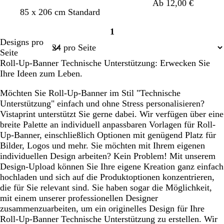
Ab 12,00 €
D
D
L
O
S
H
H
B
85 x 206 cm Standard
u
u
a
r
m
e
e
r
1
n
n
v
a
a
l
l
a
Seite
Designs pro
k
k
e
n
r
l
l
u
1
Seite
e
e
n
g
a
b
g
n
Roll-Up-Banner Technische Unterstützung: Erwecken Sie
l
l
d
e
g
l
r
Ihre Ideen zum Leben.
b
b
e
d
a
a
l
l
l
u
u
Möchten Sie Roll-Up-Banner im Stil "Technische
a
a
Unterstützung" einfach und ohne Stress personalisieren?
u
u
Vistaprint unterstützt Sie gerne dabei. Wir verfügen über eine
breite Palette an individuell anpassbaren Vorlagen für Roll-
Up-Banner, einschließlich Optionen mit genügend Platz für
Bilder, Logos und mehr. Sie möchten mit Ihrem eigenen
individuellen Design arbeiten? Kein Problem! Mit unserem
Design-Upload können Sie Ihre eigene Kreation ganz einfach
hochladen und sich auf die Produktoptionen konzentrieren,
die für Sie relevant sind. Sie haben sogar die Möglichkeit,
mit einem unserer professionellen Designer
zusammenzuarbeiten, um ein originelles Design für Ihre
Roll-Up-Banner Technische Unterstützung zu erstellen. Wir