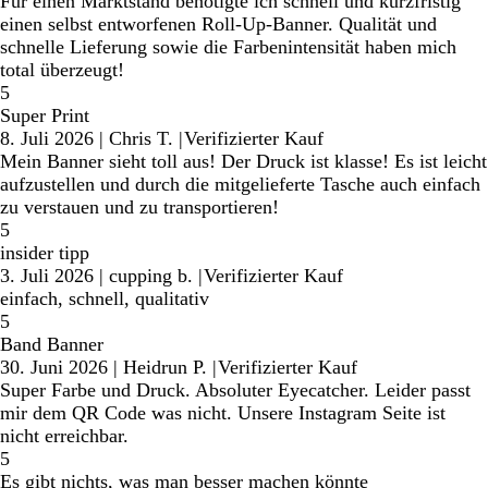
Für einen Marktstand benötigte ich schnell und kurzfristig
einen selbst entworfenen Roll-Up-Banner. Qualität und
schnelle Lieferung sowie die Farbenintensität haben mich
total überzeugt!
5
Super Print
8. Juli 2026
|
Chris T.
|
Verifizierter Kauf
Mein Banner sieht toll aus! Der Druck ist klasse! Es ist leicht
aufzustellen und durch die mitgelieferte Tasche auch einfach
zu verstauen und zu transportieren!
5
insider tipp
3. Juli 2026
|
cupping b.
|
Verifizierter Kauf
einfach, schnell, qualitativ
5
Band Banner
30. Juni 2026
|
Heidrun P.
|
Verifizierter Kauf
Super Farbe und Druck. Absoluter Eyecatcher. Leider passt
mir dem QR Code was nicht. Unsere Instagram Seite ist
nicht erreichbar.
5
Es gibt nichts, was man besser machen könnte