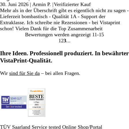
30. Juni 2026
|
Armin P.
|
Verifizierter Kauf
Mehr als in der Überschrift gibt es eigentlich nicht zu sagen -
Lieferzeit bombastisch - Qualität 1A - Support der
Extraklasse. Ich schreibe nie Rezessionen - bei Vistaprint
schon! Vielen Dank für die Top Zusammenarbeit
Bewertungen werden angezeigt
11-15
1
2
3
Gehe
Gehe
Gehe
zu
zu
zu
Ihre Ideen. Professionell produziert. In bewährter
Seite
Seite
Seite
VistaPrint-Qualität.
Wir
sind für Sie da
– bei allen Fragen.
TÜV Saarland Service tested Online Shop/Portal