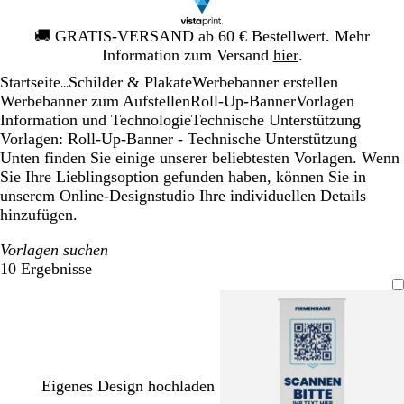
Galeriebild
🚚
GRATIS-VERSAND ab 60 € Bestellwert. Mehr
1
Information zum Versand
hier
.
von
Startseite
Schilder & Plakate
Werbebanner erstellen
1
...
Werbebanner zum Aufstellen
Roll-Up-Banner
Vorlagen
Information und Technologie
Technische Unterstützung
Vorlagen: Roll-Up-Banner - Technische Unterstützung
Unten finden Sie einige unserer beliebtesten Vorlagen. Wenn
Sie Ihre Lieblingsoption gefunden haben, können Sie in
unserem Online-Designstudio Ihre individuellen Details
hinzufügen.
Vorlagen suchen
10 Ergebnisse
Filter
Eigenes Design hochladen