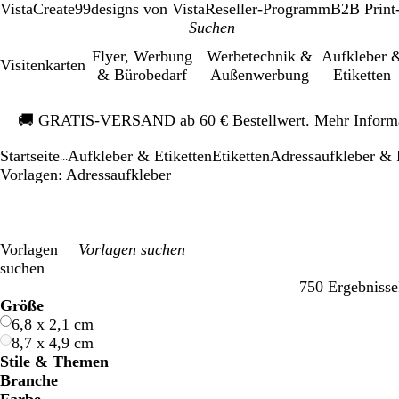
VistaCreate
99designs von Vista
Reseller-Programm
B2B Print
Flyer, Werbung
Werbetechnik &
Aufkleber 
Visitenkarten
& Bürobedarf
Außenwerbung
Etiketten
Galeriebild
🚚
GRATIS-VERSAND ab 60 € Bestellwert. Mehr Inform
1
von
Startseite
Aufkleber & Etiketten
Etiketten
Adressaufkleber & 
1
...
Vorlagen: Adressaufkleber
Vorlagen
suchen
750 Ergebnisse
Filter
Größe
6,8 x 2,1 cm
8,7 x 4,9 cm
Stile & Themen
Branche