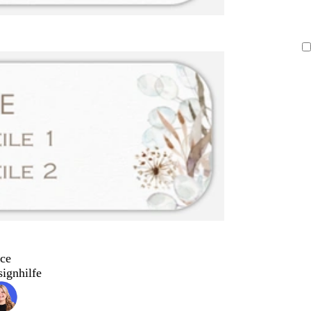
ce
signhilfe