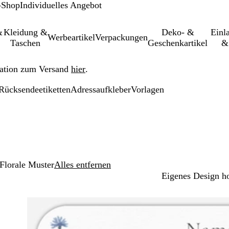
-Shop
Individuelles Angebot
&
Kleidung &
Deko- &
Einl­
Werbeartikel
Verpackungen
Taschen
Geschenkartikel
&
ation zum Versand
hier
.
Rücksendeetiketten
Adressaufkleber
Vorlagen
Florale Muster
Alles entfernen
Eigenes Design h