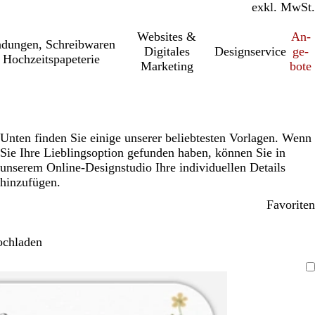
inkl. MwSt.
exkl. MwSt.
Websites &
An­­
a­dung­en, Schreib­wa­ren
Digitales
Designservice
ge­­
 Hochzeitspapeterie
Marketing
bo­­te
Unten finden Sie einige unserer beliebtesten Vorlagen. Wenn
Sie Ihre Lieblingsoption gefunden haben, können Sie in
unserem Online-Designstudio Ihre individuellen Details
hinzufügen.
Favoriten
ochladen