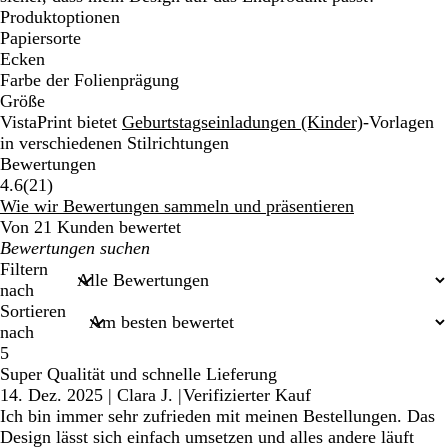
Produktoptionen
Papiersorte
Ecken
Farbe der Folienprägung
Größe
VistaPrint bietet
Geburtstagseinladungen (Kinder)
-Vorlagen
in verschiedenen Stilrichtungen
Bewertungen
21
4.6
(
21
)
Bewertungen
Wie wir Bewertungen sammeln und präsentieren
Von 21 Kunden bewertet
Meine
Sucheingaben
Filtern
nach
Sortieren
nach
5
Super Qualität und schnelle Lieferung
14. Dez. 2025
|
Clara J.
|
Verifizierter Kauf
Ich bin immer sehr zufrieden mit meinen Bestellungen. Das
Design lässt sich einfach umsetzen und alles andere läuft