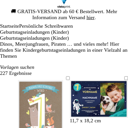
Galeriebild
🚚
GRATIS-VERSAND ab 60 € Bestellwert. Mehr
1
Information zum Versand
hier
.
von
Startseite
Persönliche Schreibwaren
1
Geburtstagseinladungen (Kinder)
Geburtstagseinladungen (Kinder)
Dinos, Meerjungfrauen, Piraten … und vieles mehr! Hier
finden Sie Kindergeburtstagseinladungen in einer Vielzahl an
Themen
Vorlagen suchen
227 Ergebnisse
Filter
D
W
S
M
11,7 x 18,2 cm
u
e
t
a