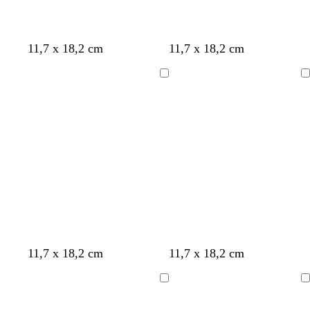
11,7 x 18,2 cm
11,7 x 18,2 cm
Ladevorgang
Ladevorgang
H
W
H
11,7 x 18,2 cm
11,7 x 18,2 cm
e
e
e
l
i
l
Ladevorgang
Ladevorgang
l
ß
l