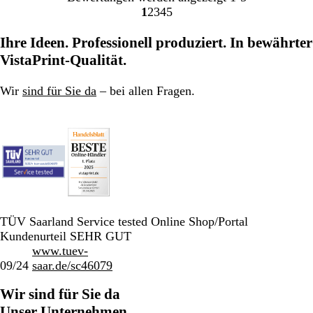
1
2
3
4
5
Gehe
Gehe
Gehe
Gehe
Gehe
zu
zu
zu
zu
zu
Ihre Ideen. Professionell produziert. In bewährter
Seite
Seite
Seite
Seite
Seite
VistaPrint-Qualität.
Wir
sind für Sie da
– bei allen Fragen.
TÜV Saarland Service tested Online Shop/Portal
Kundenurteil SEHR GUT
www.tuev-
09/24
saar.de/sc46079
Wir sind für Sie da
Unser Unternehmen