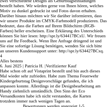
zwei verschiedene Designs als Geburtstagseinladungen
bestellt haben. Wir würden gerne von Ihnen hören, welches
Motiv zu dunkel gedruckt ist und Fotos davon erhalten.
Darüber hinaus möchten wir Sie darüber informieren, dass
wir unsere Produkte im CMYK-Farbmodell produzieren. Das
bedeutet, dass die Farben auf Ihrem Bildschirm (RGB-
Farben) heller erscheinen. Eine Erklärung des Unterschieds
können Sie hier lesen: http://spr.ly/634417BCxU. Wir freuen
uns auf Ihr Feedback. Wenn Ihre Anfrage dringend ist und
Sie eine sofortige Lösung benötigen, wenden Sie sich bitte
an unseren Kundensupport unter: http://spr.ly/634427BCxq.
4
Alles bestens
6. Juni 2025
|
Patricia H.
|
Verifizierter Kauf
Habe schon oft auf Vistaprint bestellt und bin auch dieses
Mal wieder sehr zufrieden. Habe zum Thema Feuerwehr
Kindergeburtstag Designvorschläge gefunden, die ich
anpassen konnte. Allerdings ist die Designbearbeitung am
Handy ziehmlich umständlich. Den Sinn der Eco
Versandkosten habe ich nicht verstanden, die Karten
trotzdem immer nach wenigen Tagen an.
Bewertungen werden angezeigt
1-5