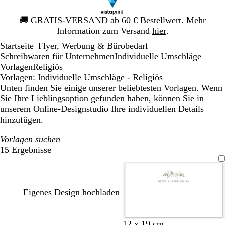
Galeriebild
🚚
GRATIS-VERSAND ab 60 € Bestellwert. Mehr
1
Information zum Versand
hier
.
von
Startseite
Flyer, Werbung & Bürobedarf
1
...
Schreibwaren für Unternehmen
Individuelle Umschläge
Vorlagen
Religiös
Vorlagen: Individuelle Umschläge - Religiös
Unten finden Sie einige unserer beliebtesten Vorlagen. Wenn
Sie Ihre Lieblingsoption gefunden haben, können Sie in
unserem Online-Designstudio Ihre individuellen Details
hinzufügen.
Vorlagen suchen
15 Ergebnisse
Filter
Eigenes Design hochladen
O
O
O
H
W
12 x 19 cm