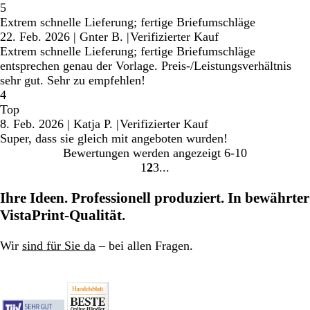
5
Extrem schnelle Lieferung; fertige Briefumschläge
22. Feb. 2026
|
Gnter B.
|
Verifizierter Kauf
Extrem schnelle Lieferung; fertige Briefumschläge
entsprechen genau der Vorlage. Preis-/Leistungsverhältnis
sehr gut. Sehr zu empfehlen!
4
Top
8. Feb. 2026
|
Katja P.
|
Verifizierter Kauf
Super, dass sie gleich mit angeboten wurden!
Bewertungen werden angezeigt
6-10
1
2
3
Gehe
Gehe
Gehe
zu
zu
zu
Ihre Ideen. Professionell produziert. In bewährter
Seite
Seite
Seite
VistaPrint-Qualität.
Wir
sind für Sie da
– bei allen Fragen.