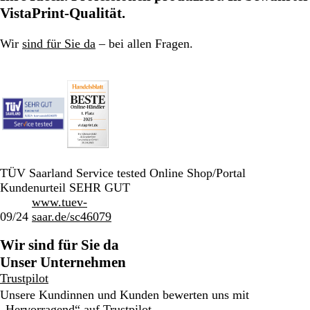
Seite
Seite
Seite
VistaPrint-Qualität.
Wir
sind für Sie da
– bei allen Fragen.
TÜV Saarland Service tested Online Shop/Portal
Kundenurteil SEHR GUT
www.tuev-
09/24
saar.de/sc46079
Wir sind für Sie da
Unser Unternehmen
Trustpilot
Unsere Kundinnen und Kunden bewerten uns mit
„Hervorragend“ auf
Trustpilot