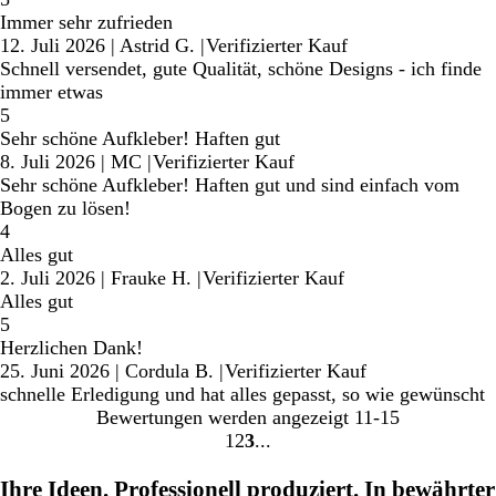
Immer sehr zufrieden
12. Juli 2026
|
Astrid G.
|
Verifizierter Kauf
Schnell versendet, gute Qualität, schöne Designs - ich finde
immer etwas
5
Sehr schöne Aufkleber! Haften gut
8. Juli 2026
|
MC
|
Verifizierter Kauf
Sehr schöne Aufkleber! Haften gut und sind einfach vom
Bogen zu lösen!
4
Alles gut
2. Juli 2026
|
Frauke H.
|
Verifizierter Kauf
Alles gut
5
Herzlichen Dank!
25. Juni 2026
|
Cordula B.
|
Verifizierter Kauf
schnelle Erledigung und hat alles gepasst, so wie gewünscht
Bewertungen werden angezeigt
11-15
1
2
3
Gehe
Gehe
Gehe
zu
zu
zu
Ihre Ideen. Professionell produziert. In bewährter