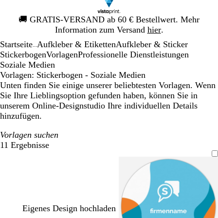
Galeriebild
🚚
GRATIS-VERSAND ab 60 € Bestellwert. Mehr
1
Information zum Versand
hier
.
von
Startseite
Aufkleber & Etiketten
Aufkleber & Sticker
1
...
Stickerbogen
Vorlagen
Professionelle Dienstleistungen
Soziale Medien
Vorlagen: Stickerbogen - Soziale Medien
Unten finden Sie einige unserer beliebtesten Vorlagen. Wenn
Sie Ihre Lieblingsoption gefunden haben, können Sie in
unserem Online-Designstudio Ihre individuellen Details
hinzufügen.
Vorlagen suchen
11 Ergebnisse
Filter
Eigenes Design hochladen