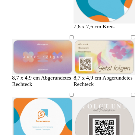
B
H
H
B
H
7,6 x 7,6 cm Kreis
l
e
e
l
e
a
l
l
a
l
u
l
l
u
l
g
b
g
r
r
l
r
o
a
a
ü
s
u
u
n
a
8,7 x 4,9 cm Abgerundetes
8,7 x 4,9 cm Abgerundetes
Rechteck
Rechteck