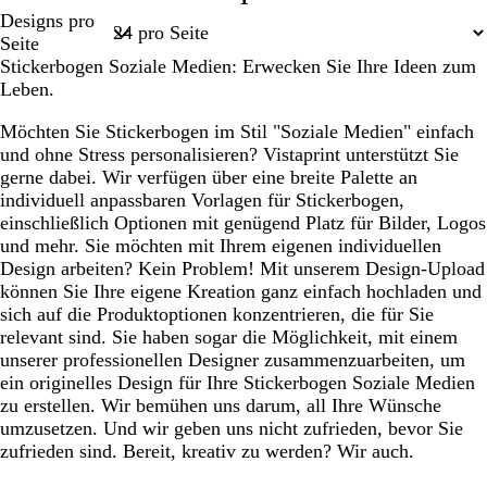
Seite
Designs pro
u
v
c
l
k
r
k
k
1
Seite
g
h
g
e
a
e
e
Stickerbogen Soziale Medien: Erwecken Sie Ihre Ideen zum
r
t
r
l
g
l
l
Leben.
ü
g
a
b
d
g
l
n
r
u
l
r
i
Möchten Sie Stickerbogen im Stil "Soziale Medien" einfach
ü
a
a
l
und ohne Stress personalisieren? Vistaprint unterstützt Sie
n
u
u
a
gerne dabei. Wir verfügen über eine breite Palette an
individuell anpassbaren Vorlagen für Stickerbogen,
einschließlich Optionen mit genügend Platz für Bilder, Logos
und mehr. Sie möchten mit Ihrem eigenen individuellen
Design arbeiten? Kein Problem! Mit unserem Design-Upload
können Sie Ihre eigene Kreation ganz einfach hochladen und
sich auf die Produktoptionen konzentrieren, die für Sie
relevant sind. Sie haben sogar die Möglichkeit, mit einem
unserer professionellen Designer zusammenzuarbeiten, um
ein originelles Design für Ihre Stickerbogen Soziale Medien
zu erstellen. Wir bemühen uns darum, all Ihre Wünsche
umzusetzen. Und wir geben uns nicht zufrieden, bevor Sie
zufrieden sind. Bereit, kreativ zu werden? Wir auch.