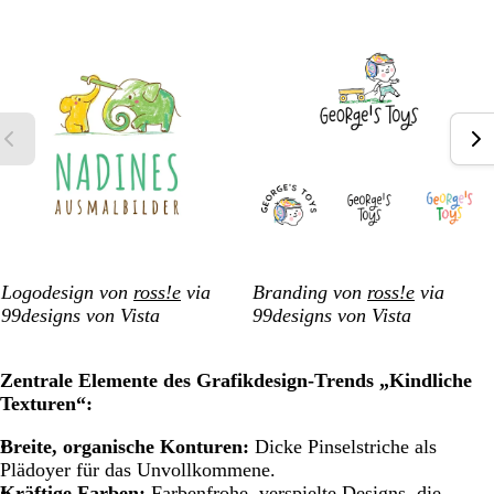
Logodesign von
ross!e
via
Branding von
ross!e
via
99designs von Vista
99designs von Vista
Zentrale Elemente des Grafikdesign-Trends „Kindliche
Texturen“:
Breite, organische Konturen:
Dicke Pinselstriche als
Plädoyer für das Unvollkommene.
Kräftige Farben:
Farbenfrohe, verspielte Designs, die