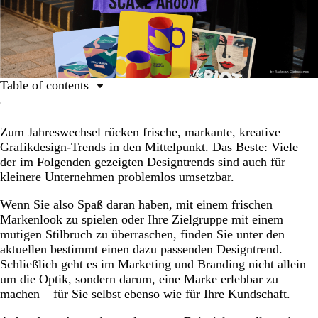
Table of contents
Top Grafikdesign-Trends für 2025:
Zum Jahreswechsel rücken frische, markante, kreative
Unangepasst und bunt
Grafikdesign-Trends in den Mittelpunkt. Das Beste: Viele
Strukturiertes Scrapbooking
der im Folgenden gezeigten Designtrends sind auch für
kleinere Unternehmen problemlos umsetzbar.
Nostalgische Wege
Radierungen und Abdrücke
Wenn Sie also Spaß daran haben, mit einem frischen
Markenlook zu spielen oder Ihre Zielgruppe mit einem
Kindliche Texturen
mutigen Stilbruch zu überraschen, finden Sie unter den
aktuellen bestimmt einen dazu passenden Designtrend.
Neue 1920er
Schließlich geht es im Marketing und Branding nicht allein
Rewilding-Design
um die Optik, sondern darum, eine Marke erlebbar zu
machen – für Sie selbst ebenso wie für Ihre Kundschaft.
Nicht ganz minimalistisch