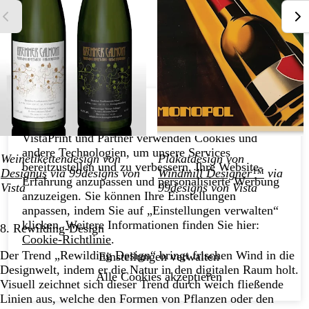
Ihre Cookie-
Ohne Einverständnis
Einstellungen
fortfahren
VistaPrint und Partner verwenden Cookies und
andere Technologien, um unsere Services
Weinetikettendesign von
Plakatdesign von
bereitzustellen und zu verbessern, Ihre Website-
Designus
via 99designs von
Windmill Designer™
via
Erfahrung anzupassen und personalisierte Werbung
Vista
99designs von Vista
anzuzeigen. Sie können Ihre Einstellungen
anpassen, indem Sie auf „Einstellungen verwalten“
klicken. Weitere Informationen finden Sie hier:
8. Rewilding-Design
Cookie-Richtlinie
.
Der Trend „Rewilding Design“ bringt frischen Wind in die
Einstellungen verwalten
Designwelt, indem er die Natur in den digitalen Raum holt.
Alle Cookies akzeptieren
Visuell zeichnet sich dieser Trend durch weich fließende
Linien aus, welche den Formen von Pflanzen oder den