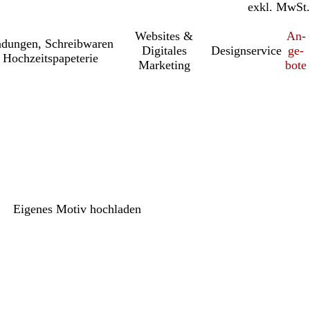
inkl. MwSt.
exkl. MwSt.
Websites &
An­­
a­dung­en, Schreib­wa­ren
Digitales
Designservice
ge­­
 Hochzeitspapeterie
Marketing
bo­­te
Eigenes Motiv hochladen