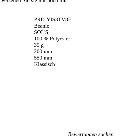
Versehen Sie sie nur noch mit
enken.
Schwenken.
Schwenken.
Schwenken.
s
c
h
PRD-YIS3TV8E
e
Beanie
s
SOL'S
M
100 % Polyester
a
35 g
r
200 mm
i
550 mm
n
Klassisch
e
b
l
a
u
Meine