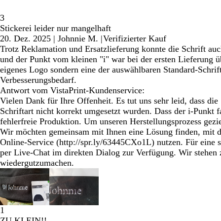
3
Stickerei leider nur mangelhaft
20. Dez. 2025
|
Johnnie M.
|
Verifizierter Kauf
Trotz Reklamation und Ersatzlieferung konnte die Schrift au
und der Punkt vom kleinen "i" war bei der ersten Lieferung 
eigenes Logo sondern eine der auswählbaren Standard-Schrift
Verbesserungsbedarf.
Antwort vom VistaPrint-Kundenservice:
Vielen Dank für Ihre Offenheit. Es tut uns sehr leid, dass di
Schriftart nicht korrekt umgesetzt wurden. Dass der i-Punkt f
fehlerfreie Produktion. Um unseren Herstellungsprozess gezi
Wir möchten gemeinsam mit Ihnen eine Lösung finden, mit de
Online-Service (http://spr.ly/63445CXo1L) nutzen. Für eine s
per Live-Chat im direkten Dialog zur Verfügung. Wir stehen 
wiedergutzumachen.
1
ZU KLEIN!!