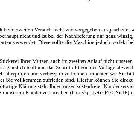
Sucheingaben
ch beim zweiten Versuch nicht wie vorgegeben ausgearbeitet w
überhaupt nicht und ist bei der Nachlieferung nur ganz winzi
arten verwendet. Diese sollte die Maschine jedoch perfekt b
e Stickerei Ihrer Mützen auch im zweiten Anlauf nicht unseren
ast gänzlich fehlt und das Schriftbild von der Vorlage abweic
elt überprüfen und verbessern zu können, möchten wir Sie bi
r Sie vollkommen zufrieden sind. Hierfür können Sie direkt
ofortige Klärung steht Ihnen unser kostenfreier Kundenservic
zu unserem Kundenversprechen (http://spr.ly/63447CXo1F) und