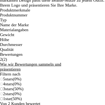
markanten Design passt diese Beanie-Mütze zu jedem Outfit. 
Schwenken.
Schwenken.
Schwenken.
Schwenken.
Schwenken.
Schw
Ihrem Logo und präsentieren Sie Ihre Marke.
Produktmerkmale
Produktnummer
Typ
Name der Marke
Materialangaben
Gewicht
Höhe
Durchmesser
Qualität
Bewertungen
2
2
(
2
)
Bewertungen
Wie wir Bewertungen sammeln und
präsentieren
Filtern nach
5
stars
(
0
%)
4
stars
(
0
%)
3
stars
(
50
%)
2
stars
(
0
%)
1
star
(
50
%)
Von 2 Kunden bewertet