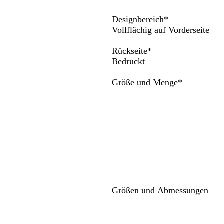
z
chwenken.
Schwenken.
Schwenken.
Designbereich
*
Vollflächig auf Vorderseite
Rückseite
*
Bedruckt
Erforderlic
Größe und Menge
*
Größen und Abmessungen