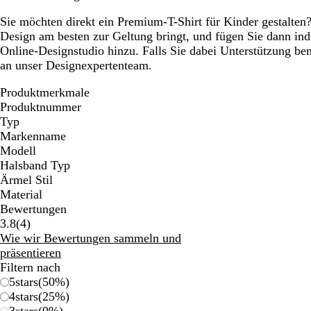
Sie möchten direkt ein Premium-T-Shirt für Kinder gestalten?
Design am besten zur Geltung bringt, und fügen Sie dann ind
Online-Designstudio hinzu. Falls Sie dabei Unterstützung be
an unser Designexpertenteam.
Produktmerkmale
Produktnummer
Typ
Markenname
Modell
Halsband Typ
Ärmel Stil
Material
Bewertungen
4
3.8
(
4
)
Bewertungen
Wie wir Bewertungen sammeln und
präsentieren
Filtern nach
5
stars
(
50
%)
4
stars
(
25
%)
3
stars
(
0
%)