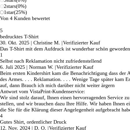
2
stars
(
0
%)
1
star
(
25
%)
Von 4 Kunden bewertet
5
bedrucktes T-Shirt
30. Okt. 2025
|
Christine M.
|
Verifizierter Kauf
Das T-Shirt mit dem Aufdruck ist wunderbar schön geworden
1
Selbst nach Reklamation nicht zufriedenstellend
6. Juli 2025
|
Norman W.
|
Verifizierter Kauf
Beim ersten Kindershirt kam die Benachrichtigung dass der Ar
des Armes. . . . Reklamation. . . . Wenige Tage später kam Ersa
auf, dann Brauch ich mich darüber nicht weiter ärgern
Antwort vom VistaPrint-Kundenservice:
Wir sind stolz darauf, Ihnen einen hervorragenden Service zu 
stellen, und wir brauchen dazu Ihre Hilfe. Wir haben Ihnen e
die Sie für die Klärung dieser Angelegenheit aufgebracht hab
4
Gutes Shirt, ordentlicher Druck
12. Nov. 2024
|
D. O.
|
Verifizierter Kauf