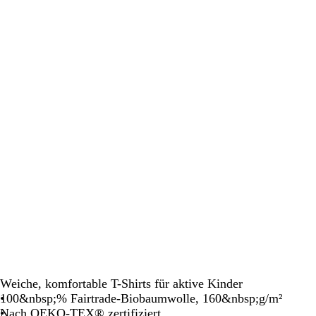
Schwenken.
Schwenken.
Schwenken.
Schwenken.
S
Weiche, komfortable T-Shirts für aktive Kinder
100&nbsp;% Fairtrade-Biobaumwolle, 160&nbsp;g/m²
Nach OEKO-TEX® zertifiziert