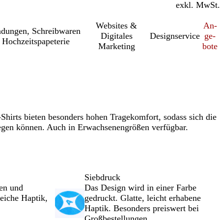
inkl. MwSt.
exkl. MwSt.
Websites &
An­­
a­dung­en, Schreib­wa­ren
Digitales
Designservice
ge­­
 Hochzeitspapeterie
Marketing
bo­­te
hirts bieten besonders hohen Tragekomfort, sodass sich die
egen können. Auch in Erwachsenengrößen verfügbar.
Siebdruck
ben und
Das Design wird in einer Farbe
iche Haptik,
gedruckt. Glatte, leicht erhabene
Haptik. Besonders preiswert bei
Großbestellungen.