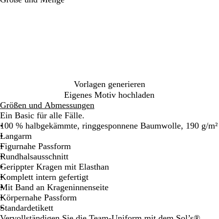
r
r
e
r
a
i
ö
o
a
a
i
a
u
e
n
t
n
u
ß
n
s
f
i
z
m
g
g
s
g
ö
e
e
r
c
s
s
l
a
h
b
i
i
u
w
l
s
e
a
a
Vorlagen generieren
c
r
r
u
Eigenes Motiv hochladen
h
t
z
Größen und Abmessungen
e
Ein Basic für alle Fälle.
s
100 % halbgekämmte, ringgesponnene Baumwolle, 190 g/m²
M
Langarm
a
Figurnahe Passform
r
Rundhalsausschnitt
i
Gerippter Kragen mit Elasthan
n
Komplett intern gefertigt
e
Mit Band an Krageninnenseite
b
Körpernahe Passform
l
Standardetikett
a
Vervollständigen Sie die Team-Uniform mit dem Sol’s®