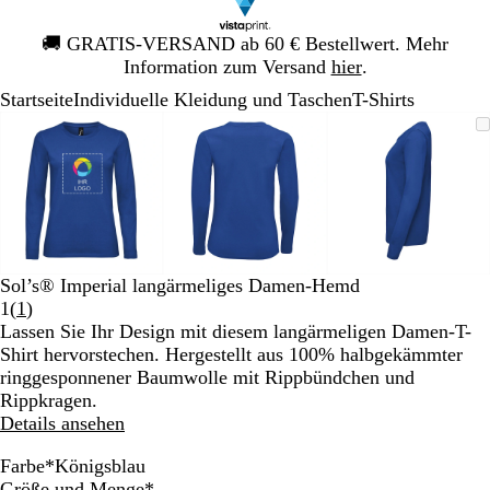
Galeriebild
🚚
GRATIS-VERSAND ab 60 € Bestellwert. Mehr
1
Information zum Versand
hier
.
von
Startseite
Individuelle Kleidung und Taschen
T-Shirts
1
Galeriebild
Vergrößer-/verkleinerbares
Zoom
Verwenden
Klicken
Vergrößer-/verkleinerbares
Zoom
Verwenden
Klicken
Vergrößer-
Zoom
Verwende
Klicken
1
Bild
auf
Sie
zum
Bild
auf
Sie
zum
Bild
auf
Sie
zum
von
Minimum
die
Vergrößern
Minimum
die
Vergrößern
Minimum
die
Vergrößer
3
Tasten
Tasten
Tasten
+
+
+
und
und
und
-
-
-
zum
zum
zum
Sol’s® Imperial langärmeliges Damen-Hemd
Zoomen
Zoomen
Zoomen
Bewertungen
1
(
1
)
und
und
und
1
Lassen Sie Ihr Design mit diesem langärmeligen Damen-T-
die
die
die
lesen
Shirt hervorstechen. Hergestellt aus 100% halbgekämmter
Pfeiltasten
Pfeiltasten
Pfeiltasten
ringgesponnener Baumwolle mit Rippbündchen und
zum
zum
zum
Rippkragen.
Schwenken.
Schwenken.
Schwenke
Details ansehen
Farbe
*
Königsblau
F
G
W
O
M
T
K
R
Erforderlich
Größe und Menge
*