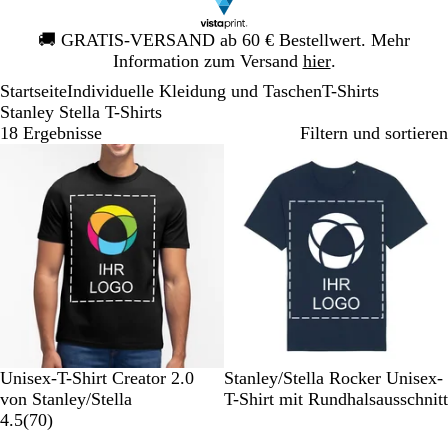
Galeriebild
🚚
GRATIS-VERSAND ab 60 € Bestellwert. Mehr
1
Information zum Versand
hier
.
von
Startseite
Individuelle Kleidung und Taschen
T-Shirts
1
Stanley Stella T-Shirts
18 Ergebnisse
Filtern und sortieren
S
W
W
V
S
F
G
A
W
S
Unisex-T-Shirt Creator 2.0
Stanley/Stella Rocker Unisex-
c
ü
e
i
p
r
r
n
e
c
von Stanley/Stella
T-Shirt mit Rundhalsausschnitt
h
s
i
n
e
7
a
a
t
i
h
4.5
(
70
)
w
t
ß
t
k
0
n
u
h
ß
w