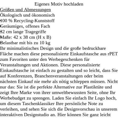
R
W
S
M
K
Eigenes Motiv hochladen
o
e
c
a
ö
Größen und Abmessungen
t
i
h
r
n
Ökologisch und ökonomisch
ß
w
i
i
100 % Recycling-Kunststoff
a
n
g
Geräumiges, offenes Fach
r
e
s
32 cm lange Tragegriffe
z
b
b
Maße: 42 x 38 cm (H x B)
l
l
Belastbar mit bis zu 10 kg
a
a
Ihr minimalistisches Design und die große bedruckbare
u
u
Fläche machen diese personalisierte Einkaufstasche aus rPET
zum Favoriten unter den Werbegeschenken für
Veranstaltungen und Aktionen. Diese personalisierte
Einkaufstasche ist einfach zu gestalten und so leicht, dass Sie
auf Konferenzen, Branchenveranstaltungen oder beim
nächsten Einkauf nie mehr als nötig schleppen müssen. Nicht
nur das: Sie ist die perfekte Alternative zur Plastiktüte und
zeigt Ihre Marke von ihrer umweltbewussten Seite, ohne Ihr
Werbebudget zu sprengen. Laden Sie einfach Ihr Logo hoch,
um diesem Taschenklassiker Ihre persönliche Note zu
verleihen, und sehen Sie sich die Designvorschau in unserem
interaktiven Designstudio an. Hier können Sie ganz leicht