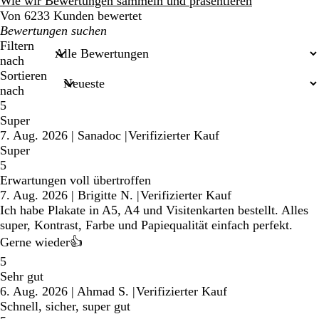
Bewertungen
Wie wir Bewertungen sammeln und präsentieren
Von 6233 Kunden bewertet
Meine
Sucheingaben
Filtern
nach
Sortieren
nach
5
Super
7. Aug. 2026
|
Sanadoc
|
Verifizierter Kauf
Super
5
Erwartungen voll übertroffen
7. Aug. 2026
|
Brigitte N.
|
Verifizierter Kauf
Ich habe Plakate in A5, A4 und Visitenkarten bestellt. Alles
super, Kontrast, Farbe und Papiequalität einfach perfekt.
Gerne wieder👍
5
Sehr gut
6. Aug. 2026
|
Ahmad S.
|
Verifizierter Kauf
Schnell, sicher, super gut