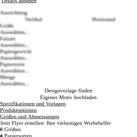
Details ansehen
Ausrichtung
Vertikal
Horizontal
Größe
Auswählen...
Falzart
Auswählen...
Loading
Papiergewicht
options
Auswählen...
Papiersorte
Auswählen...
Menge
Auswählen...
Designvorlage finden
Eigenes Motiv hochladen
Spezifikationen und Vorlagen
Produktoptionen
Größen und Abmessungen
Jetzt Flyer erstellen: Ihre vielseitigen Werbehelfer
8 Größen
4 Papiersorten