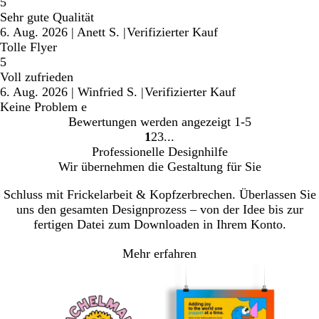
5
Sehr gute Qualität
6. Aug. 2026
|
Anett S.
|
Verifizierter Kauf
Tolle Flyer
5
Voll zufrieden
6. Aug. 2026
|
Winfried S.
|
Verifizierter Kauf
Keine Problem e
Bewertungen werden angezeigt
1-5
1
2
3
Gehe
Gehe
Gehe
Professionelle Designhilfe
zu
zu
zu
Wir übernehmen die Gestaltung für Sie
Seite
Seite
Seite
Schluss mit Frickelarbeit & Kopfzerbrechen. Überlassen Sie
uns den gesamten Designprozess – von der Idee bis zur
fertigen Datei zum Downloaden in Ihrem Konto.
Mehr erfahren