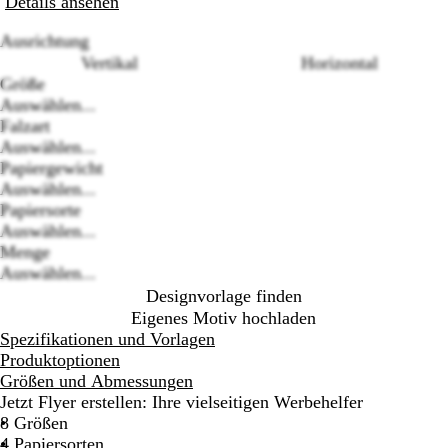
Details ansehen
Ausrichtung
Vertikal
Horizontal
Größe
Auswählen...
Falzart
Auswählen...
Loading
Papiergewicht
options
Auswählen...
Papiersorte
Auswählen...
Menge
Auswählen...
Designvorlage finden
Eigenes Motiv hochladen
Spezifikationen und Vorlagen
Produktoptionen
Größen und Abmessungen
Jetzt Flyer erstellen: Ihre vielseitigen Werbehelfer
8 Größen
4 Papiersorten