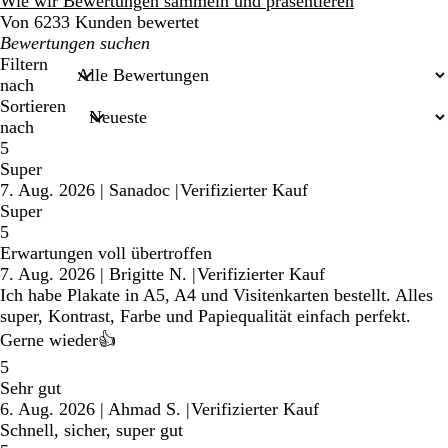
Bewertungen
Wie wir Bewertungen sammeln und präsentieren
Von 6233 Kunden bewertet
Meine
Sucheingaben
Filtern
nach
Sortieren
nach
5
Super
7. Aug. 2026
|
Sanadoc
|
Verifizierter Kauf
Super
5
Erwartungen voll übertroffen
7. Aug. 2026
|
Brigitte N.
|
Verifizierter Kauf
Ich habe Plakate in A5, A4 und Visitenkarten bestellt. Alles
super, Kontrast, Farbe und Papiequalität einfach perfekt.
Gerne wieder👍
5
Sehr gut
6. Aug. 2026
|
Ahmad S.
|
Verifizierter Kauf
Schnell, sicher, super gut