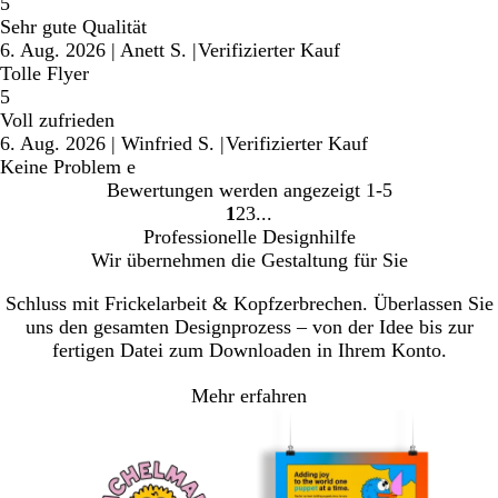
5
Sehr gute Qualität
6. Aug. 2026
|
Anett S.
|
Verifizierter Kauf
Tolle Flyer
5
Voll zufrieden
6. Aug. 2026
|
Winfried S.
|
Verifizierter Kauf
Keine Problem e
Bewertungen werden angezeigt
1-5
1
2
3
Gehe
Gehe
Gehe
Professionelle Designhilfe
zu
zu
zu
Wir übernehmen die Gestaltung für Sie
Seite
Seite
Seite
Schluss mit Frickelarbeit & Kopfzerbrechen. Überlassen Sie
uns den gesamten Designprozess – von der Idee bis zur
fertigen Datei zum Downloaden in Ihrem Konto.
Mehr erfahren