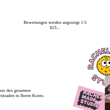
Bewertungen werden angezeigt
1-5
1
2
3
Gehe
Gehe
Gehe
zu
zu
zu
Seite
Seite
Seite
 uns den gesamten
wnloaden in Ihrem Konto.