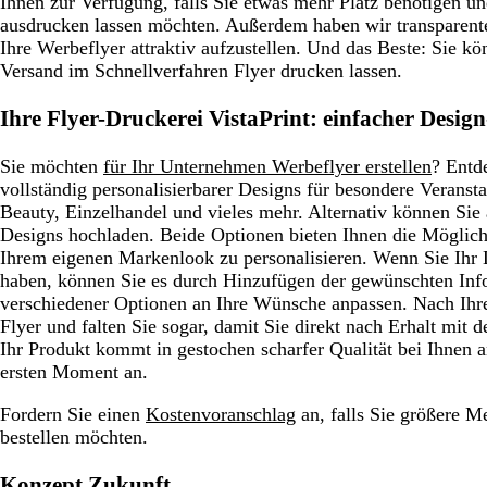
Ihnen zur Verfügung, falls Sie etwas mehr Platz benötigen u
ausdrucken lassen möchten. Außerdem haben wir transparen
Ihre Werbeflyer attraktiv aufzustellen. Und das Beste: Sie k
Versand im Schnellverfahren Flyer drucken lassen.
Ihre Flyer-Druckerei VistaPrint: einfacher Desig
Sie möchten
für Ihr Unternehmen Werbeflyer erstellen
? Entd
vollständig personalisierbarer Designs für besondere Verans
Beauty, Einzelhandel und vieles mehr. Alternativ können Sie
Designs hochladen. Beide Optionen bieten Ihnen die Möglichk
Ihrem eigenen Markenlook zu personalisieren. Wenn Sie Ihr 
haben, können Sie es durch Hinzufügen der gewünschten Inf
verschiedener Optionen an Ihre Wünsche anpassen. Nach Ihre
Flyer und falten Sie sogar, damit Sie direkt nach Erhalt mit
Ihr Produkt kommt in gestochen scharfer Qualität bei Ihnen
ersten Moment an.
Fordern Sie einen
Kostenvoranschlag
an, falls Sie
größere Me
bestellen
möchten.
Konzept Zukunft