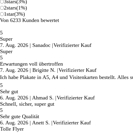
3
stars
(
3
%)
2
stars
(
1
%)
1
star
(
3
%)
Von 6233 Kunden bewertet
5
Super
7. Aug. 2026
|
Sanadoc
|
Verifizierter Kauf
Super
5
Erwartungen voll übertroffen
7. Aug. 2026
|
Brigitte N.
|
Verifizierter Kauf
Ich habe Plakate in A5, A4 und Visitenkarten bestellt. Alles 
5
Sehr gut
6. Aug. 2026
|
Ahmad S.
|
Verifizierter Kauf
Schnell, sicher, super gut
5
Sehr gute Qualität
6. Aug. 2026
|
Anett S.
|
Verifizierter Kauf
Tolle Flyer