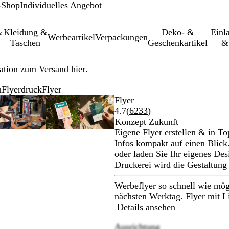
-Shop
Individuelles Angebot
&
Kleidung &
Deko- &
Einl­
Werbeartikel
Verpackungen
Taschen
Geschenkartikel
&
ation zum Versand
hier
.
n
Flyerdruck
Flyer
erbares
/verkleinerbares
n
ergrößer-/verkleinerbares
oom
erwenden
licken
Vergrößer-/verkleinerbares
Zoom
Verwenden
Klicken
Vergrößer-/verkleinerbares
Zoom
Verwenden
Klicken
Vergrößer-/verkleinerbares
Zoom
Verwenden
Klicken
Flyer
ild
uf
ie
um
Bild
auf
Sie
zum
Bild
auf
Sie
zum
Bild
auf
Sie
zum
Bewertungen
4.7
(
6233
)
n
inimum
ie
ergrößern
Minimum
die
Vergrößern
Minimum
die
Vergrößern
Minimum
die
Vergrößern
6233
Konzept Zukunft
asten
Tasten
Tasten
Tasten
lesen
Eigene Flyer erstellen & in To
+
+
+
Infos kompakt auf einen Blick
nd
und
und
und
oder laden Sie Ihr eigenes Des
-
-
-
Druckerei wird die Gestaltung
um
zum
zum
zum
oomen
Zoomen
Zoomen
Zoomen
Werbeflyer so schnell wie mög
nd
und
und
und
nächsten Werktag.
Flyer mit L
ie
die
die
die
Details ansehen
feiltasten
Pfeiltasten
Pfeiltasten
Pfeiltasten
Ausrichtung
um
zum
zum
zum