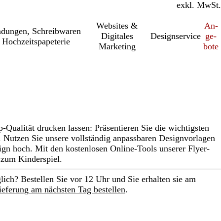
inkl. MwSt.
exkl. MwSt.
Websites &
An­­
a­dung­en, Schreib­wa­ren
Digitales
Designservice
ge­­
 Hochzeitspapeterie
Marketing
bo­­te
p-Qualität drucken lassen: Präsentieren Sie die wichtigsten
. Nutzen Sie unsere vollständig anpassbaren Designvorlagen
ign hoch. Mit den kostenlosen Online-Tools unserer Flyer-
 zum Kinderspiel.
lich? Bestellen Sie vor 12 Uhr und Sie erhalten sie am
ieferung am nächsten Tag bestellen
.