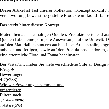
Dieser Artikel ist Teil unserer Kollektion „Konzept Zukunft“,
verantwortungsbewusst hergestellte Produkte umfasst.
Erfahre
Das steckt hinter diesem Konzept
Materialien aus nachhaltigen Quellen:
Produkte bestehend aus
Quellen haben eine geringere Auswirkung auf die Umwelt. Da
auf den Materialien, sondern auch auf den Arbeitsbedingunge
anbauen und fertigen, sowie auf den Produktionsstandorten,
eine artenreiche Flora und Fauna beheimaten.
Bei VistaPrint finden Sie viele verschiedene Stile an
Designvo
FAQs
Bewertungen
6233
4.7
(
6233
)
Bewertungen
Wie wir Bewertungen sammeln und
präsentieren
Filtern nach
5
stars
(
88
%)
4
stars
(
5
%)