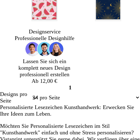
D
D
W
S
u
u
a
c
Designservice
n
n
l
h
Professionelle Designhilfe
k
k
d
w
e
e
g
a
l
l
r
r
Lassen Sie sich ein
b
l
ü
z
komplett neues Design
l
i
n
professionell erstellen
a
l
Ab 12,00 €
u
a
1
Seite
Designs pro
1
Seite
Personalisierte Lesezeichen Kunsthandwerk: Erwecken Sie
Ihre Ideen zum Leben.
Möchten Sie Personalisierte Lesezeichen im Stil
"Kunsthandwerk" einfach und ohne Stress personalisieren?
Vistaprint unterstützt Sie gerne dabei. Wir verfügen über eine