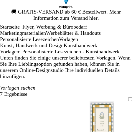
Galeriebild
🚚
GRATIS-VERSAND ab 60 € Bestellwert. Mehr
1
Information zum Versand
hier
.
von
Startseite
Flyer, Werbung & Bürobedarf
1
...
Mar­ke­ting­ma­te­rialien
Werbeblätter & Handouts
Personalisierte Lesezeichen
Vorlagen
Kunst, Handwerk und Design
Kunsthandwerk
Vorlagen: Personalisierte Lesezeichen - Kunsthandwerk
Unten finden Sie einige unserer beliebtesten Vorlagen. Wenn
Sie Ihre Lieblingsoption gefunden haben, können Sie in
unserem Online-Designstudio Ihre individuellen Details
hinzufügen.
Vorlagen suchen
7 Ergebnisse
Filter