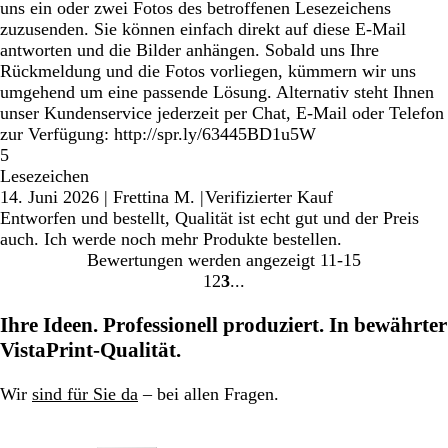
uns ein oder zwei Fotos des betroffenen Lesezeichens
zuzusenden. Sie können einfach direkt auf diese E-Mail
antworten und die Bilder anhängen. Sobald uns Ihre
Rückmeldung und die Fotos vorliegen, kümmern wir uns
umgehend um eine passende Lösung. Alternativ steht Ihnen
unser Kundenservice jederzeit per Chat, E-Mail oder Telefon
zur Verfügung: http://spr.ly/63445BD1u5W
5
Lesezeichen
14. Juni 2026
|
Frettina M.
|
Verifizierter Kauf
Entworfen und bestellt, Qualität ist echt gut und der Preis
auch. Ich werde noch mehr Produkte bestellen.
Bewertungen werden angezeigt
11-15
1
2
3
Gehe
Gehe
Gehe
zu
zu
zu
Ihre Ideen. Professionell produziert. In bewährter
Seite
Seite
Seite
VistaPrint-Qualität.
Wir
sind für Sie da
– bei allen Fragen.