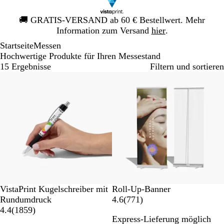
Galeriebild
🚚
GRATIS-VERSAND ab 60 € Bestellwert. Mehr
1
Information zum Versand
hier
.
von
Startseite
Messen
1
Hochwertige Produkte für Ihren Messestand
15 Ergebnisse
Filtern und sortieren
Bestseller
W
VistaPrint Kugelschreiber mit
Roll-Up-Banner
e
7
Rundumdruck
4.6
(
771
)
i
1
7
4.4
(
1859
)
Express-Lieferung möglich
ß
8
1