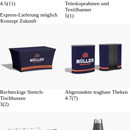
1
4.5
(
11
)
Teleskoprahmen und
1
Textilbanner
Express-Lieferung möglich
B
1
5
(
1
)
Konzept Zukunft
e
B
w
e
e
w
r
e
t
r
u
t
n
u
g
n
e
g
n
Rechteckige Stretch-
Abgerundete tragbare Theken
7
Tischhussen
4.7
(
7
)
2
B
3
(
2
)
B
e
e
w
w
e
e
r