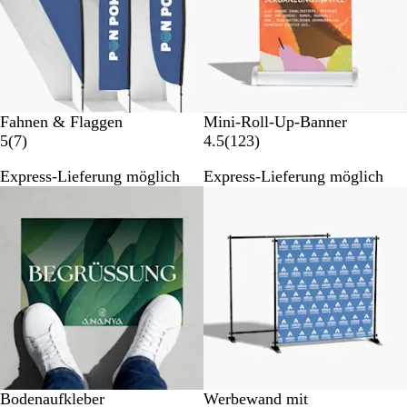
t
u
u
n
n
g
g
e
e
n
n
Fahnen & Flaggen
Mini-Roll-Up-Banner
7
1
5
(
7
)
4.5
(
123
)
B
2
Express-Lieferung möglich
Express-Lieferung möglich
e
3
w
B
e
e
r
w
t
e
u
r
n
t
g
u
e
n
n
g
e
n
Bodenaufkleber
Werbewand mit