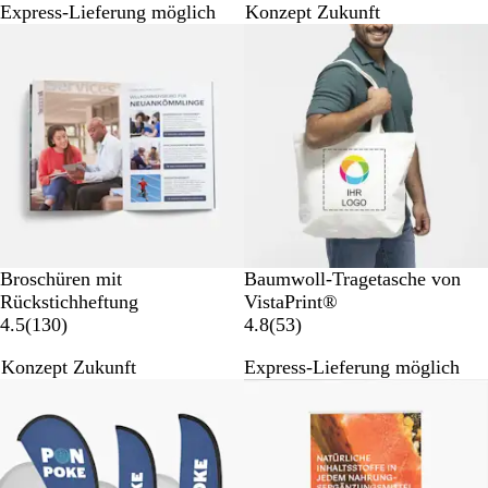
Express-Lieferung möglich
Konzept Zukunft
5
B
Neue Optionen
9
e
B
w
e
e
w
r
e
t
r
u
t
n
u
g
n
e
g
n
e
N
Broschüren mit
Baumwoll-Tragetasche von
n
a
Rückstichheftung
VistaPrint®
1
t
5
4.5
(
130
)
4.8
(
53
)
3
u
3
Konzept Zukunft
Express-Lieferung möglich
0
r
B
B
e
e
w
w
e
e
r
r
t