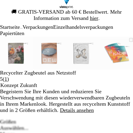
Galeriebild
🚚
GRATIS-VERSAND ab 60 € Bestellwert. Mehr
1
Information zum Versand
hier
.
von
Startseite
Verpackungen
Einzelhandelsverpackungen
1
...
Papiertüten
Galeriebild
Vergrößer-/verkleinerbares
Zoom
Verwenden
Klicken
Vergrößer-/verkleinerbares
Zoom
Verwenden
Klicken
Vergrößer-/verkleinerb
Zoom
Verwenden
Klicken
Vergröß
Zoom
Verwen
Klicken
1
Bild
auf
Sie
zum
Bild
auf
Sie
zum
Bild
auf
Sie
zum
Bild
auf
Sie
zum
von
Minimum
die
Vergrößern
Minimum
die
Vergrößern
Minimum
die
Vergrößern
Minim
die
Vergröß
4
Tasten
Tasten
Tasten
Tasten
+
+
+
+
und
und
und
und
Recycelter Zugbeutel aus Netzstoff
-
-
-
-
Bewertungen
5
(
1
)
zum
zum
zum
zum
1
Konzept Zukunft
Zoomen
Zoomen
Zoomen
Zoome
lesen
Begeistern Sie Ihre Kunden und reduzieren Sie
und
und
und
und
Verschwendung mit diesen wiederverwendbaren Zugbeuteln
die
die
die
die
in Ihrem Markenlook. Hergestellt aus recyceltem Kunststoff
Pfeiltasten
Pfeiltasten
Pfeiltasten
Pfeiltas
und in 2 Größen erhältlich.
Details ansehen
zum
zum
zum
zum
Schwenken.
Schwenken.
Schwenken.
Schwen
Größen
Auswählen...