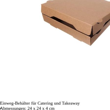
Schwenken.
Einweg-Behälter für Catering und Takeaway
Abmessungen: 24 x 24 x 4 cm