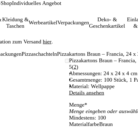
-Shop
Individuelles Angebot
&
Kleidung &
Deko- &
Einl­
Werbeartikel
Verpackungen
Taschen
Geschenkartikel
&
ation zum Versand
hier
.
packungen
Pizzaschachteln
Pizzakartons Braun – Francia, 24 x 
leinerbares
Pizzakartons Braun – Francia,
Bewertungen
5
(
2
)
2
Abmessungen: 24 x 24 x 4 cm
lesen
Gesamtmenge: 100 Stück, 1 P
Material: Wellpappe
Details ansehen
Menge
*
Mindestens: 100
Materialfarbe
Braun
B
r