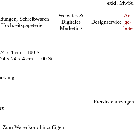
inkl. MwSt.
exkl. MwSt.
Websites &
An­­
a­dung­en, Schreib­wa­ren
Digitales
Designservice
ge­­
 Hochzeitspapeterie
Marketing
bo­­te
24 x 4 cm – 100 St.
 24 x 24 x 4 cm – 100 St.
ackung
Preisliste anzeigen
Zum Warenkorb hinzufügen