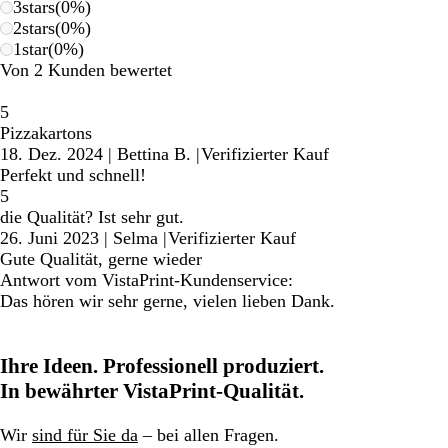
3
stars
(
0
%)
2
stars
(
0
%)
1
star
(
0
%)
Von 2 Kunden bewertet
5
Pizzakartons
18. Dez. 2024
|
Bettina B.
|
Verifizierter Kauf
Perfekt und schnell!
5
die Qualität? Ist sehr gut.
26. Juni 2023
|
Selma
|
Verifizierter Kauf
Gute Qualität, gerne wieder
Antwort vom VistaPrint-Kundenservice:
Das hören wir sehr gerne, vielen lieben Dank.
Ihre Ideen. Professionell produziert.
In bewährter VistaPrint-Qualität.
Wir
sind für Sie da
– bei allen Fragen.