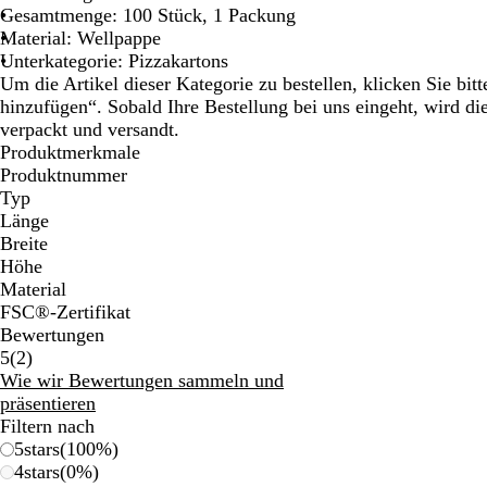
Gesamtmenge: 100 Stück, 1 Packung
Material: Wellpappe
Unterkategorie: Pizzakartons
Um die Artikel dieser Kategorie zu bestellen, klicken Sie bi
hinzufügen“. Sobald Ihre Bestellung bei uns eingeht, wird d
verpackt und versandt.
Produktmerkmale
Produktnummer
Typ
Länge
Breite
Höhe
Material
FSC®-Zertifikat
Bewertungen
2
5
(
2
)
Bewertungen
Wie wir Bewertungen sammeln und
präsentieren
Filtern nach
5
stars
(
100
%)
4
stars
(
0
%)