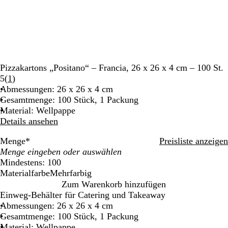
Pizzakartons „Positano“ – Francia, 26 x 26 x 4 cm – 100 St.
Bewertungen
5
(
1
)
1
Abmessungen: 26 x 26 x 4 cm
lesen
Gesamtmenge: 100 Stück, 1 Packung
Material: Wellpappe
Details ansehen
Menge
*
Preisliste anzeigen
Mindestens: 100
Materialfarbe
Mehrfarbig
M
Zum Warenkorb hinzufügen
e
Einweg-Behälter für Catering und Takeaway
h
Abmessungen: 26 x 26 x 4 cm
r
Gesamtmenge: 100 Stück, 1 Packung
f
Material: Wellpappe