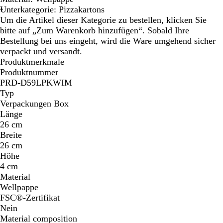
a
Unterkategorie: Pizzakartons
r
Um die Artikel dieser Kategorie zu bestellen, klicken Sie
b
bitte auf „Zum Warenkorb hinzufügen“. Sobald Ihre
i
Bestellung bei uns eingeht, wird die Ware umgehend sicher
g
verpackt und versandt.
Produktmerkmale
Produktnummer
PRD-D59LPKWIM
Typ
Verpackungen Box
Länge
26 cm
Breite
26 cm
Höhe
4 cm
Material
Wellpappe
FSC®-Zertifikat
Nein
Material composition