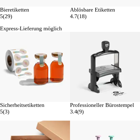
Bieretiketten
Ablösbare Etiketten
2
1
5
(
29
)
4.7
(
18
)
9
8
Express-Lieferung möglich
B
B
Neue Optionen
e
e
w
w
e
e
r
r
t
t
u
u
n
n
g
g
e
e
n
n
Sicherheitsetiketten
Professioneller Bürostempel
3
9
5
(
3
)
3.4
(
9
)
B
B
e
e
w
w
e
e