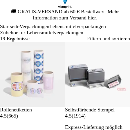
Galeriebild
🚚
GRATIS-VERSAND ab 60 € Bestellwert. Mehr
1
Information zum Versand
hier
.
von
Startseite
Verpackungen
Lebensmittelverpackungen
1
Zubehör für Lebensmittelverpackungen
19 Ergebnisse
Filtern und sortieren
Bestseller
Bestseller
Rollenetiketten
Selbstfärbende Stempel
6
1
4.5
(
665
)
4.5
(
1914
)
6
9
Express-Lieferung möglich
5
1