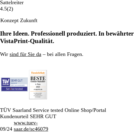
Sattelreiter
2
4.5
(
2
)
B
Konzept Zukunft
e
w
Ihre Ideen. Professionell produziert. In bewährter
e
r
VistaPrint-Qualität.
t
u
Wir
sind für Sie da
– bei allen Fragen.
n
g
e
n
TÜV Saarland Service tested Online Shop/Portal
Kundenurteil SEHR GUT
www.tuev-
09/24
saar.de/sc46079