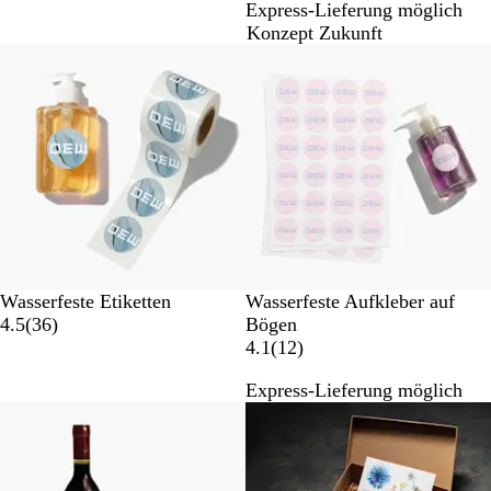
Express-Lieferung möglich
B
B
Konzept Zukunft
e
e
Neue Optionen
Listenp. gesenkt
w
w
e
e
r
r
t
t
u
u
n
n
g
g
e
e
n
n
Wasserfeste Etiketten
Wasserfeste Aufkleber auf
3
4.5
(
36
)
Bögen
6
1
4.1
(
12
)
B
2
Express-Lieferung möglich
e
B
Neue Optionen
w
e
e
w
r
e
t
r