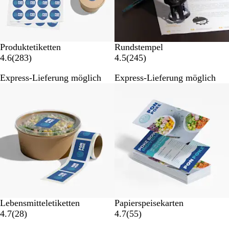
n
n
g
g
e
e
n
n
Produktetiketten
Rundstempel
2
2
4.6
(
283
)
4.5
(
245
)
8
4
Express-Lieferung möglich
Express-Lieferung möglich
3
5
Neue Optionen
B
B
e
e
w
w
e
e
r
r
t
t
u
u
n
n
g
g
e
e
n
n
Lebensmitteletiketten
Papierspeisekarten
2
5
4.7
(
28
)
4.7
(
55
)
8
5