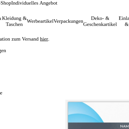
-Shop
Individuelles Angebot
&
Kleidung &
Deko- &
Einl­
Werbeartikel
Verpackungen
Taschen
Geschenkartikel
&
ation zum Versand
hier
.
gen
e