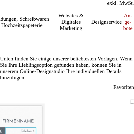
inkl. MwSt.
exkl. MwSt.
Websites &
An­­
a­dung­en, Schreib­wa­ren
Digitales
Designservice
ge­­
 Hochzeitspapeterie
Marketing
bo­­te
Unten finden Sie einige unserer beliebtesten Vorlagen. Wenn
Sie Ihre Lieblingsoption gefunden haben, können Sie in
unserem Online-Designstudio Ihre individuellen Details
hinzufügen.
Favoriten