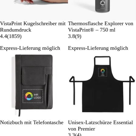
W
S
VistaPrint Kugelschreiber mit
Thermosflasche Explorer von
e
c
Rundumdruck
VistaPrint® – 750 ml
i
1
h
9
4.4
(
1859
)
3.8
(
9
)
ß
8
w
B
Express-Lieferung möglich
Express-Lieferung möglich
5
a
e
9
r
w
B
z
e
e
r
w
t
e
u
r
n
t
g
u
e
n
n
g
e
S
S
Notizbuch mit Telefontasche
Unisex-Latzschürze Essential
n
c
c
von Premier
h
h
4
3.3
(
4
)