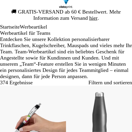
Galeriebild
🚚
GRATIS-VERSAND ab 60 € Bestellwert. Mehr
1
Information zum Versand
hier
.
von
Startseite
Werbeartikel
1
Werbeartikel für Teams
Entdecken Sie unsere Kollektion personalisierbarer
Trinkflaschen, Kugelschreiber, Mauspads und vieles mehr Ihr
Team. Team-Werbeartikel sind ein beliebtes Geschenk für
Angestellte sowie für Kundinnen und Kunden. Und mit
unserem „Team“-Feature erstellen Sie in wenigen Minuten
ein personalisiertes Design für jedes Teammitglied – einmal
designen, dann für jede Person anpassen.
374 Ergebnisse
Filtern und sortieren
Bestseller