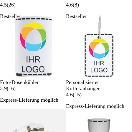
r
2
i
8
4.5
(
26
)
4.6
(
8
)
c
6
ß
B
Bestseller
Bestseller
h
B
e
s
e
w
i
w
e
c
e
r
h
r
t
t
t
u
i
u
n
g
n
g
g
e
e
n
n
W
Foto-Dosenkühler
Personalisierter
e
1
3.9
(
16
)
Kofferanhänger
i
6
1
4.6
(
15
)
Express-Lieferung möglich
ß
B
5
Express-Lieferung möglich
e
B
Bestseller
w
e
e
w
r
e
t
r