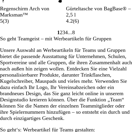
S
S
W
O
H
D
Regenschirm Arch von
Gürteltasche von BagBase® –
c
c
e
r
e
s
Marksman™
2,5 l
h
3
h
i
a
l
c
6
5
(
3
)
4.2
(
6
)
w
B
w
ß
n
l
h
B
1
2
3
4
8
a
e
a
g
g
u
e
Gehe
Gehe
Gehe
Gehe
Gehe
So geht Teamgeist – mit Werbeartikeln für Gruppen
r
w
r
e
r
n
w
zu
zu
zu
zu
zu
z
e
z
ü
g
e
Seite
Seite
Seite
Seite
Seite
Unsere Auswahl an Werbeartikeln für Teams und Gruppen
r
n
e
r
bietet die passende Ausstattung für Unternehmen, Schulen,
t
l
t
Sportvereine und alle Gruppen, die ihren Zusammenhalt auch
u
C
u
nach außen hin zeigen wollen. Entdecken Sie eine Vielzahl
n
a
n
personalisierbarer Produkte, darunter Trinkflaschen,
g
m
g
Kugelschreiber, Mauspads und vieles mehr. Verwenden Sie
e
o
e
dazu einfach Ihr Logo, Ihr Vereinsabzeichen oder ein
n
u
n
brandneues Design, das Sie ganz leicht online in unserem
f
Designstudio kreieren können. Über die Funktion „Team“
l
können Sie die Namen der einzelnen Teammitglieder oder
a
ihre Spielernummern hinzufügen – so entsteht ein durch und
g
durch einzigartiges Geschenk.
e
So geht‘s: Werbeartikel für Teams gestalten: