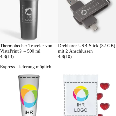
r
r
t
t
u
u
n
n
g
g
e
n
S
M
Thermobecher Traveler von
Drehbarer USB-Stick (32 GB)
c
e
VistaPrint® – 500 ml
mit 2 Anschlüssen
h
1
t
1
4.3
(
13
)
4.8
(
10
)
w
3
a
0
Express-Lieferung möglich
a
B
l
B
Bestseller
r
e
l
e
z
w
i
w
e
s
e
r
c
r
t
h
t
u
G
u
n
r
n
g
a
g