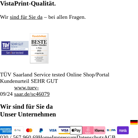
s
t
s
r
VistaPrint-Qualität.
c
u
c
t
h
n
h
u
Wir
sind für Sie da
– bei allen Fragen.
G
g
G
n
r
r
g
a
a
e
u
u
n
TÜV Saarland Service tested Online Shop/Portal
Kundenurteil SEHR GUT
www.tuev-
09/24
saar.de/sc46079
Wir sind für Sie da
Unser Unternehmen
030 / 567 960 69
Home
Impressum
Datenschutz
AGB