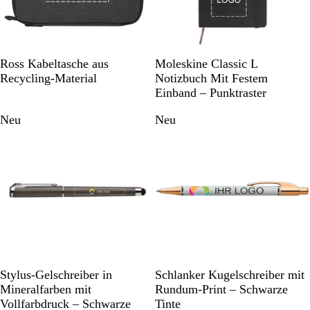
D
S
Ross Kabeltasche aus
Moleskine Classic L
u
o
Recycling-Material
Notizbuch Mit Festem
n
l
Einband – Punktraster
k
i
Neu
Neu
e
d
l
B
g
l
r
a
a
c
u
k
m
e
l
i
e
M
R
G
S
W
W
W
Stylus-Gelschreiber in
Schlanker Kugelschreiber mit
r
e
o
o
i
e
e
e
Mineralfarben mit
Rundum-Print – Schwarze
t
t
s
l
l
i
i
i
Vollfarbdruck – Schwarze
Tinte