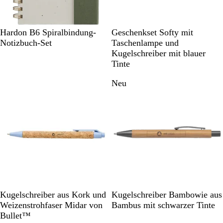
r
a
u
G
G
M
C
S
R
G
G
B
Hardon B6 Spiralbindung-
Geschenkset Softy mit
r
r
a
r
c
o
r
r
l
Notizbuch-Set
Taschenlampe und
ü
a
r
e
h
t
a
ü
a
Kugelschreiber mit blauer
n
u
i
m
w
u
n
u
Tinte
n
e
a
b
Neu
e
r
r
b
z
a
l
u
a
n
u
B
C
G
S
B
Kugelschreiber aus Kork und
Kugelschreiber Bambowie aus
l
h
r
c
a
Weizenstrohfaser Midar von
Bambus mit schwarzer Tinte
a
r
ü
h
m
Bullet™