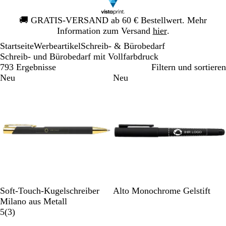
Galeriebild
🚚
GRATIS-VERSAND ab 60 € Bestellwert. Mehr
1
Information zum Versand
hier
.
von
Startseite
Werbeartikel
Schreib- & Bürobedarf
1
Schreib- und Bürobedarf mit Vollfarbdruck
793 Ergebnisse
Filtern und sortieren
Neu
Neu
S
W
D
G
R
S
D
M
S
W
Soft-Touch-Kugelschreiber
Alto Monochrome Gelstift
c
e
u
r
o
c
u
a
a
a
Milano aus Metall
h
i
n
a
t
3
h
n
r
l
l
5
(
3
)
w
ß
k
u
B
w
e
i
b
d