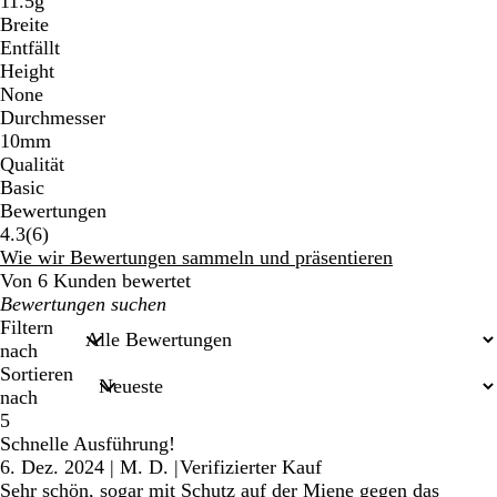
11.5g
Breite
Entfällt
Height
None
Durchmesser
10mm
Qualität
Basic
Bewertungen
6
4.3
(
6
)
Bewertungen
Wie wir Bewertungen sammeln und präsentieren
Von 6 Kunden bewertet
Meine
Sucheingaben
Filtern
nach
Sortieren
nach
5
Schnelle Ausführung!
6. Dez. 2024
|
M. D.
|
Verifizierter Kauf
Sehr schön, sogar mit Schutz auf der Miene gegen das