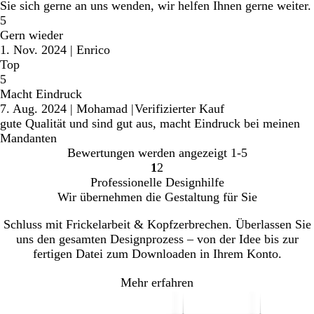
Sie sich gerne an uns wenden, wir helfen Ihnen gerne weiter.
5
Gern wieder
1. Nov. 2024
|
Enrico
Top
5
Macht Eindruck
7. Aug. 2024
|
Mohamad
|
Verifizierter Kauf
gute Qualität und sind gut aus, macht Eindruck bei meinen
Mandanten
Bewertungen werden angezeigt
1-5
1
2
Gehe
Gehe
Professionelle Designhilfe
zu
zu
Wir übernehmen die Gestaltung für Sie
Seite
Seite
Schluss mit Frickelarbeit & Kopfzerbrechen. Überlassen Sie
uns den gesamten Designprozess – von der Idee bis zur
fertigen Datei zum Downloaden in Ihrem Konto.
Mehr erfahren