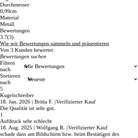
Durchmesser
0,99cm
Material
Metall
Bewertungen
3
3.7
(
3
)
Bewertungen
Wie wir Bewertungen sammeln und präsentieren
Von 3 Kunden bewertet
Meine
Sucheingaben
Filtern
nach
Sortieren
nach
5
Kugelschreiber
18. Jan. 2026
|
Britta F.
|
Verifizierter Kauf
Die Qualität ist sehr gut.
1
Aufdruck sehr schlecht
18. Aug. 2025
|
Wolfgang R.
|
Verifizierter Kauf
schade dass am Bildschirm bzw. beim Bestätigen des