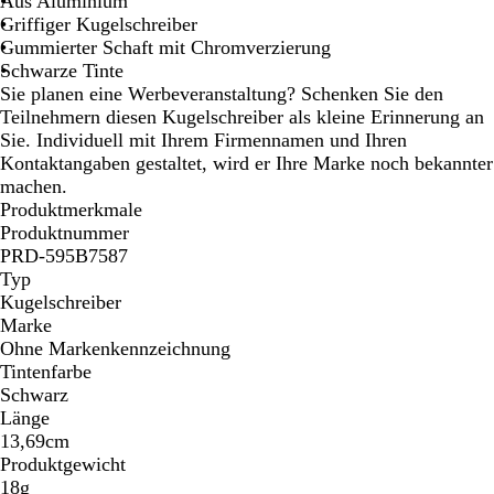
Aus Aluminium
n
n
k
l
Griffiger Kugelschreiber
g
e
b
Gummierter Schaft mit Chromverzierung
e
l
l
Schwarze Tinte
b
a
Sie planen eine Werbeveranstaltung? Schenken Sie den
l
u
Teilnehmern diesen Kugelschreiber als kleine Erinnerung an
a
Sie. Individuell mit Ihrem Firmennamen und Ihren
u
Kontaktangaben gestaltet, wird er Ihre Marke noch bekannter
machen.
Produktmerkmale
Produktnummer
PRD-595B7587
Typ
Kugelschreiber
Marke
Ohne Markenkennzeichnung
Tintenfarbe
Schwarz
Länge
13,69cm
Produktgewicht
18g