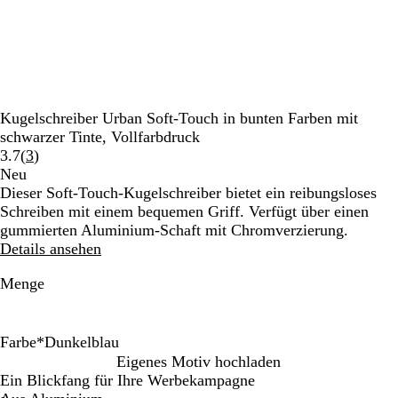
Kugelschreiber Urban Soft-Touch in bunten Farben mit
schwarzer Tinte, Vollfarbdruck
Bewertungen
3.7
(
3
)
3
Neu
lesen
Dieser Soft-Touch-Kugelschreiber bietet ein reibungsloses
Schreiben mit einem bequemen Griff. Verfügt über einen
gummierten Aluminium-Schaft mit Chromverzierung.
Details ansehen
Menge
Farbe
*
Dunkelblau
R
G
O
D
H
Eigenes Motiv hochladen
o
r
r
u
e
Ein Blickfang für Ihre Werbekampagne
t
ü
a
n
l