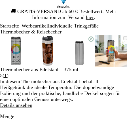
Galeriebild
🚚
GRATIS-VERSAND ab 60 € Bestellwert. Mehr
1
Information zum Versand
hier
.
von
Startseite
Werbeartikel
Individuelle Trinkgefäße
1
...
Thermobecher & Reisebecher
Galeriebild
Vergrößer-/verkleinerbares
Zoom
Verwenden
Klicken
Vergrößer-/verkleinerbares
Zoom
Verwenden
Klicken
Vergrößer-/verkleinerb
Zoom
Verwenden
Klicken
Vergröß
Zoom
Verwen
Klicken
1
Bild
auf
Sie
zum
Bild
auf
Sie
zum
Bild
auf
Sie
zum
Bild
auf
Sie
zum
von
Minimum
die
Vergrößern
Minimum
die
Vergrößern
Minimum
die
Vergrößern
Minim
die
Vergröß
4
Tasten
Tasten
Tasten
Tasten
+
+
+
+
und
und
und
und
Thermobecher aus Edelstahl – 375 ml
-
-
-
-
Bewertungen
5
(
1
)
zum
zum
zum
zum
1
In diesem Thermobecher aus Edelstahl behält Ihr
Zoomen
Zoomen
Zoomen
Zoome
lesen
Heißgetränk die ideale Temperatur. Die doppelwandige
und
und
und
und
Isolierung und der praktische, handliche Deckel sorgen für
die
die
die
die
einen optimalen Genuss unterwegs.
Pfeiltasten
Pfeiltasten
Pfeiltasten
Pfeiltas
Details ansehen
zum
zum
zum
zum
Schwenken.
Schwenken.
Schwenken.
Schwen
Menge