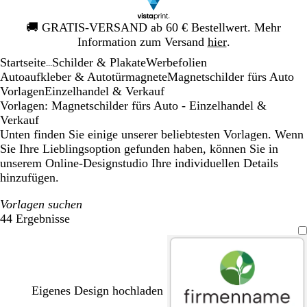
Galeriebild
🚚
GRATIS-VERSAND ab 60 € Bestellwert. Mehr
1
Information zum Versand
hier
.
von
Startseite
Schilder & Plakate
Werbefolien
1
...
Autoaufkleber & Autotürmagnete
Magnetschilder fürs Auto
Vorlagen
Einzelhandel & Verkauf
Vorlagen: Magnetschilder fürs Auto - Einzelhandel &
Verkauf
Unten finden Sie einige unserer beliebtesten Vorlagen. Wenn
Sie Ihre Lieblingsoption gefunden haben, können Sie in
unserem Online-Designstudio Ihre individuellen Details
hinzufügen.
Vorlagen suchen
44 Ergebnisse
Filter
Eigenes Design hochladen