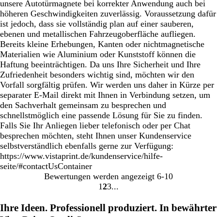
unsere Autotürmagnete bei korrekter Anwendung auch bei
höheren Geschwindigkeiten zuverlässig. Voraussetzung dafür
ist jedoch, dass sie vollständig plan auf einer sauberen,
ebenen und metallischen Fahrzeugoberfläche aufliegen.
Bereits kleine Erhebungen, Kanten oder nichtmagnetische
Materialien wie Aluminium oder Kunststoff können die
Haftung beeinträchtigen. Da uns Ihre Sicherheit und Ihre
Zufriedenheit besonders wichtig sind, möchten wir den
Vorfall sorgfältig prüfen. Wir werden uns daher in Kürze per
separater E-Mail direkt mit Ihnen in Verbindung setzen, um
den Sachverhalt gemeinsam zu besprechen und
schnellstmöglich eine passende Lösung für Sie zu finden.
Falls Sie Ihr Anliegen lieber telefonisch oder per Chat
besprechen möchten, steht Ihnen unser Kundenservice
selbstverständlich ebenfalls gerne zur Verfügung:
https://www.vistaprint.de/kundenservice/hilfe-
seite/#contactUsContainer
Bewertungen werden angezeigt
6-10
1
2
3
Gehe
Gehe
Gehe
zu
zu
zu
Ihre Ideen. Professionell produziert. In bewährter
Seite
Seite
Seite