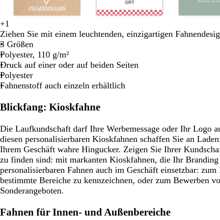
W
F
L
W
O
O
O
B
+
1
H
H
H
H
H
e
l
a
e
r
l
r
l
Ziehen Sie mit einem leuchtenden, einzigartigen Fahnendesign
e
e
e
e
e
i
i
c
i
a
i
a
a
3 Größen
l
l
l
l
l
ß
e
h
ß
n
v
n
u
Polyester, 110 g/m²
l
l
l
l
l
d
s
g
g
g
Druck auf einer oder auf beiden Seiten
b
b
b
b
b
e
e
r
e
Polyester
r
r
r
r
r
r
ü
Fahnenstoff auch einzeln erhältlich
a
a
a
a
a
n
u
u
u
u
u
Blickfang: Kioskfahne
n
n
n
n
n
Die Laufkundschaft darf Ihre Werbemessage oder Ihr Logo au
diesen personalisierbaren Kioskfahnen schaffen Sie an Lade
Ihrem Geschäft wahre Hingucker. Zeigen Sie Ihrer Kundscha
zu finden sind: mit markanten Kioskfahnen, die Ihr Branding 
personalisierbaren Fahnen auch im Geschäft einsetzbar: zum
bestimmte Bereiche zu kennzeichnen, oder zum Bewerben vo
Sonderangeboten.
Fahnen für Innen- und Außenbereiche