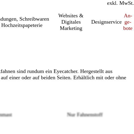
inkl. MwSt.
exkl. MwSt.
Websites &
An­­
a­dung­en, Schreib­wa­ren
Digitales
Designservice
ge­­
 Hochzeitspapeterie
Marketing
bo­­te
kfahnen sind rundum ein Eyecatcher. Hergestellt aus
auf einer oder auf beiden Seiten. Erhältlich mit oder ohne
enmast
Nur Fahnenstoff
Loading