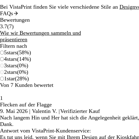
Bei VistaPrint finden Sie viele verschiedene Stile an
Designv
FAQs
Bewertungen
7
3.7
(
7
)
Bewertungen
Wie wir Bewertungen sammeln und
präsentieren
Filtern nach
5
stars
(
58
%)
4
stars
(
14
%)
3
stars
(
0
%)
2
stars
(
0
%)
1
star
(
28
%)
Von 7 Kunden bewertet
1
Flecken auf der Flagge
9. Mai 2026
|
Valentin V.
|
Verifizierter Kauf
Nach langem Hin und Her hat sich die Angelegenheit geklärt, a
Dank.
Antwort vom VistaPrint-Kundenservice:
Es tut uns leid, wenn Sie mit Ihrem Design auf der Kioskfahne