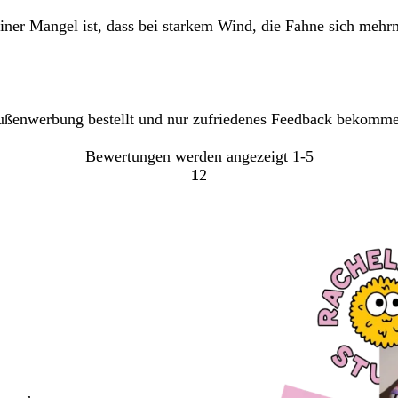
einer Mangel ist, dass bei starkem Wind, die Fahne sich meh
ßenwerbung bestellt und nur zufriedenes Feedback bekommen. 
Bewertungen werden angezeigt
1-5
1
2
Gehe
Gehe
zu
zu
Seite
Seite