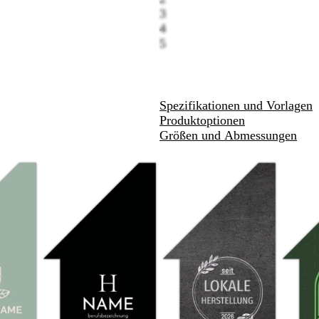
3
wenken.
Schwenken.
Schwenken.
Schwenken.
4
5
Spezifikationen und Vorlagen
Produktoptionen
Größen und Abmessungen