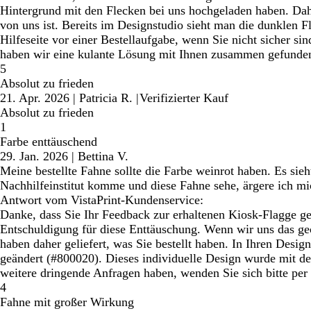
Hintergrund mit den Flecken bei uns hochgeladen haben. Dahe
von uns ist. Bereits im Designstudio sieht man die dunklen Fl
Hilfeseite vor einer Bestellaufgabe, wenn Sie nicht sicher si
haben wir eine kulante Lösung mit Ihnen zusammen gefunden.
5
Absolut zu frieden
21. Apr. 2026
|
Patricia R.
|
Verifizierter Kauf
Absolut zu frieden
1
Farbe enttäuschend
29. Jan. 2026
|
Bettina V.
Meine bestellte Fahne sollte die Farbe weinrot haben. Es sie
Nachhilfeinstitut komme und diese Fahne sehe, ärgere ich mic
Antwort vom VistaPrint-Kundenservice:
Danke, dass Sie Ihr Feedback zur erhaltenen Kiosk-Flagge gete
Entschuldigung für diese Enttäuschung. Wenn wir uns das ge
haben daher geliefert, was Sie bestellt haben. In Ihren Desig
geändert (#800020). Dieses individuelle Design wurde mit de
weitere dringende Anfragen haben, wenden Sie sich bitte per 
4
Fahne mit großer Wirkung