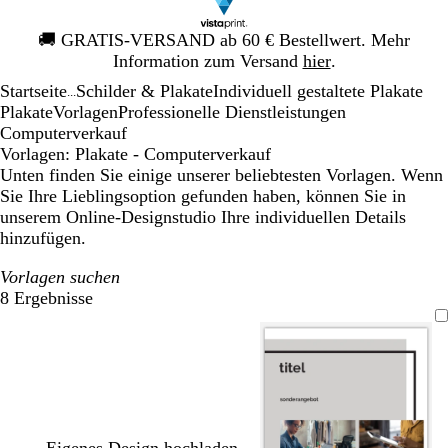
Galeriebild
🚚
GRATIS-VERSAND ab 60 € Bestellwert. Mehr
1
Information zum Versand
hier
.
von
Startseite
Schilder & Plakate
Individuell gestaltete Plakate
1
...
Plakate
Vorlagen
Professionelle Dienstleistungen
Computerverkauf
Vorlagen: Plakate - Computerverkauf
Unten finden Sie einige unserer beliebtesten Vorlagen. Wenn
Sie Ihre Lieblingsoption gefunden haben, können Sie in
unserem Online-Designstudio Ihre individuellen Details
hinzufügen.
Vorlagen suchen
8 Ergebnisse
Filter