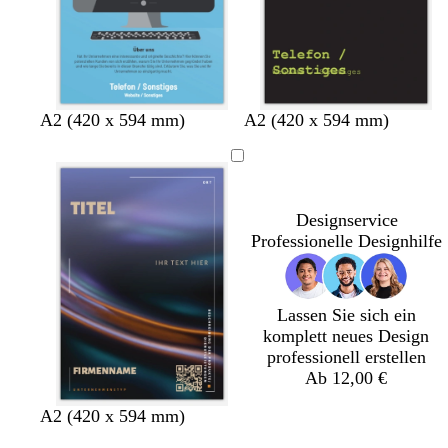
u
u
a
u
H
B
D
B
A2 (420 x 594 mm)
A2 (420 x 594 mm)
e
l
u
r
l
a
n
a
l
u
k
u
b
g
e
n
Designservice
l
r
l
Professionelle Designhilfe
a
ü
l
u
n
i
l
a
Lassen Sie sich ein
komplett neues Design
professionell erstellen
Ab 12,00 €
A2 (420 x 594 mm)