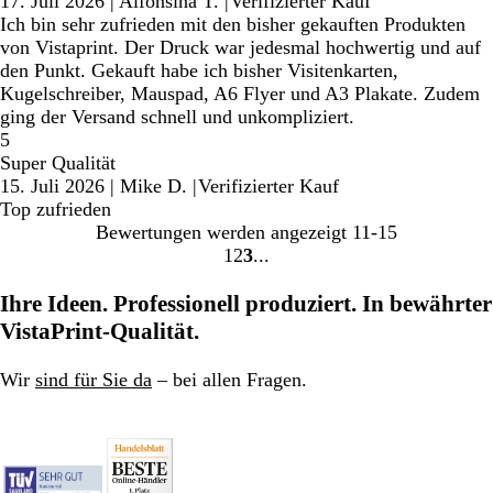
17. Juli 2026
|
Alfonsina T.
|
Verifizierter Kauf
Ich bin sehr zufrieden mit den bisher gekauften Produkten
von Vistaprint. Der Druck war jedesmal hochwertig und auf
den Punkt. Gekauft habe ich bisher Visitenkarten,
Kugelschreiber, Mauspad, A6 Flyer und A3 Plakate. Zudem
ging der Versand schnell und unkompliziert.
5
Super Qualität
15. Juli 2026
|
Mike D.
|
Verifizierter Kauf
Top zufrieden
Bewertungen werden angezeigt
11-15
1
2
3
Gehe
Gehe
Gehe
zu
zu
zu
Ihre Ideen. Professionell produziert. In bewährter
Seite
Seite
Seite
VistaPrint-Qualität.
Wir
sind für Sie da
– bei allen Fragen.