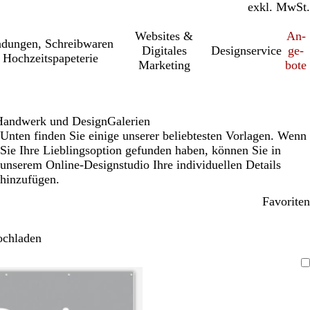
inkl. MwSt.
exkl. MwSt.
Websites &
An­­
a­dung­en, Schreib­wa­ren
Digitales
Designservice
ge­­
 Hochzeitspapeterie
Marketing
bo­­te
Handwerk und Design
Galerien
Unten finden Sie einige unserer beliebtesten Vorlagen. Wenn
Sie Ihre Lieblingsoption gefunden haben, können Sie in
unserem Online-Designstudio Ihre individuellen Details
hinzufügen.
Favoriten
ochladen