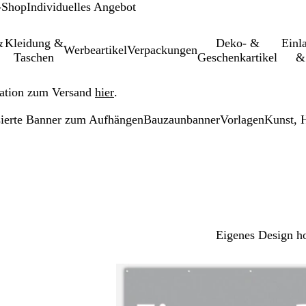
-Shop
Individuelles Angebot
&
Kleidung &
Deko- &
Einl­
Werbeartikel
Verpackungen
Taschen
Geschenkartikel
&
ation zum Versand
hier
.
sierte Banner zum Aufhängen
Bauzaunbanner
Vorlagen
Kunst, 
Eigenes Design h