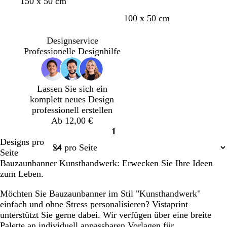
S
D
S
S
W
W
150 x 50 cm
c
u
t
c
e
e
100 x 50 cm
h
n
a
h
i
i
w
k
h
w
ß
ß
Designservice
a
e
l
a
Professionelle Designhilfe
r
l
r
z
g
z
r
a
Lassen Sie sich ein
u
komplett neues Design
professionell erstellen
Ab 12,00 €
1
Seite
Designs pro
1
Seite
Bauzaunbanner Kunsthandwerk: Erwecken Sie Ihre Ideen
zum Leben.
Möchten Sie Bauzaunbanner im Stil "Kunsthandwerk"
einfach und ohne Stress personalisieren? Vistaprint
unterstützt Sie gerne dabei. Wir verfügen über eine breite
Palette an individuell anpassbaren Vorlagen für