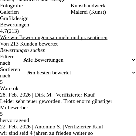
Fotografie
Kunsthandwerk
Galerien
Malerei (Kunst)
Grafikdesign
Bewertungen
213
4.7
(
213
)
Bewertungen
Wie wir Bewertungen sammeln und präsentieren
Von 213 Kunden bewertet
Meine
Sucheingaben
Filtern
nach
Sortieren
nach
5
Ware ok
28. Feb. 2026
|
Dirk M.
|
Verifizierter Kauf
Leider sehr teuer geworden. Trotz enorm günstiger
Mitbewerber.
5
hervorragend
22. Feb. 2026
|
Antonino S.
|
Verifizierter Kauf
wir sind seid 4 jahren zu frieden weiter so