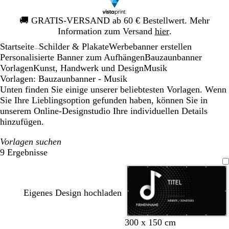
Galeriebild
🚚
GRATIS-VERSAND ab 60 € Bestellwert. Mehr
1
Information zum Versand
hier
.
von
Startseite
Schilder & Plakate
Werbebanner erstellen
1
...
Personalisierte Banner zum Aufhängen
Bauzaunbanner
Vorlagen
Kunst, Handwerk und Design
Musik
Vorlagen: Bauzaunbanner - Musik
Unten finden Sie einige unserer beliebtesten Vorlagen. Wenn
Sie Ihre Lieblingsoption gefunden haben, können Sie in
unserem Online-Designstudio Ihre individuellen Details
hinzufügen.
Vorlagen suchen
9 Ergebnisse
Filter
Eigenes Design hochladen
S
D
D
W
O
B
300 x 150 cm