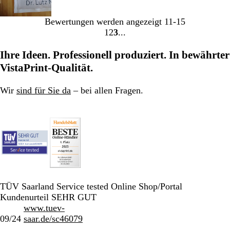
Bewertungen werden angezeigt
11-15
1
2
3
Gehe
Gehe
Gehe
zu
zu
zu
Ihre Ideen. Professionell produziert. In bewährter
Seite
Seite
Seite
VistaPrint-Qualität.
Wir
sind für Sie da
– bei allen Fragen.
TÜV Saarland Service tested Online Shop/Portal
Kundenurteil SEHR GUT
www.tuev-
09/24
saar.de/sc46079