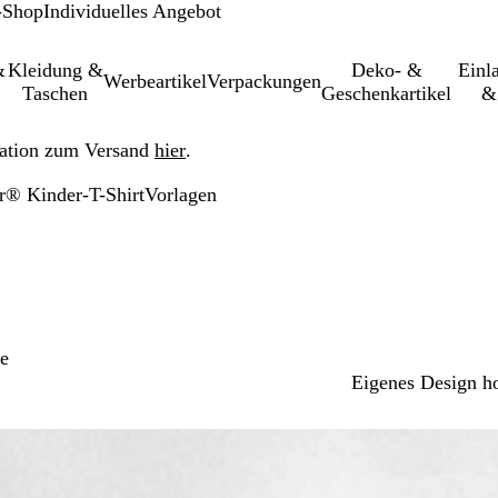
-Shop
Individuelles Angebot
&
Kleidung &
Deko- &
Einl­
Werbeartikel
Verpackungen
Taschen
Geschenkartikel
&
ation zum Versand
hier
.
r® Kinder-T-Shirt
Vorlagen
e
Eigenes Design h