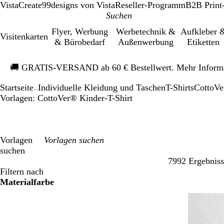
VistaCreate
99designs von Vista
Reseller-Programm
B2B Print
Flyer, Werbung
Werbetechnik &
Aufkleber 
Visitenkarten
& Bürobedarf
Außenwerbung
Etiketten
Galeriebild
🚚
GRATIS-VERSAND ab 60 € Bestellwert. Mehr Inform
1
von
Startseite
Individuelle Kleidung und Taschen
T-Shirts
CottoVe
1
...
Vorlagen: CottoVer® Kinder-T-Shirt
Vorlagen
suchen
7992 Ergebniss
Filter
Filtern nach
Materialfarbe
W
W
R
R
B
B
S
S
e
e
o
o
l
l
c
c
i
i
t
t
a
a
h
h
ß
ß
u
u
w
w