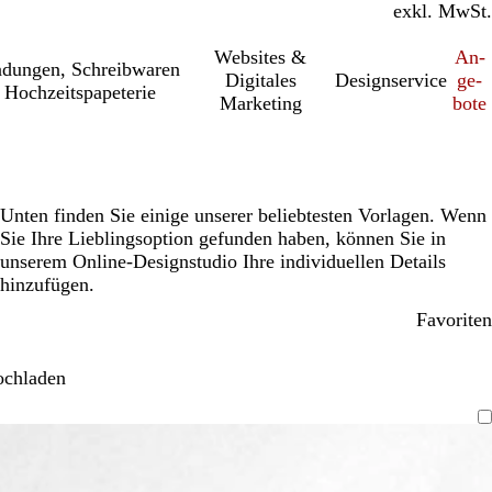
inkl. MwSt.
exkl. MwSt.
Websites &
An­­
a­dung­en, Schreib­wa­ren
Digitales
Designservice
ge­­
 Hochzeitspapeterie
Marketing
bo­­te
Unten finden Sie einige unserer beliebtesten Vorlagen. Wenn
Sie Ihre Lieblingsoption gefunden haben, können Sie in
unserem Online-Designstudio Ihre individuellen Details
hinzufügen.
Favoriten
ochladen