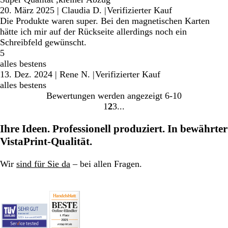
20. März 2025
|
Claudia D.
|
Verifizierter Kauf
Die Produkte waren super. Bei den magnetischen Karten
hätte ich mir auf der Rückseite allerdings noch ein
Schreibfeld gewünscht.
5
alles bestens
13. Dez. 2024
|
Rene N.
|
Verifizierter Kauf
alles bestens
Bewertungen werden angezeigt
6-10
1
2
3
Gehe
Gehe
Gehe
zu
zu
zu
Ihre Ideen. Professionell produziert. In bewährter
Seite
Seite
Seite
VistaPrint-Qualität.
Wir
sind für Sie da
– bei allen Fragen.