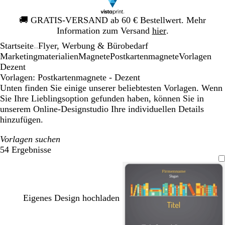
Galeriebild
🚚
GRATIS-VERSAND ab 60 € Bestellwert. Mehr
1
Information zum Versand
hier
.
von
Startseite
Flyer, Werbung & Bürobedarf
1
...
Mar­ke­ting­ma­te­rialien
Magnete
Postkartenmagnete
Vorlagen
Dezent
Vorlagen: Postkartenmagnete - Dezent
Unten finden Sie einige unserer beliebtesten Vorlagen. Wenn
Sie Ihre Lieblingsoption gefunden haben, können Sie in
unserem Online-Designstudio Ihre individuellen Details
hinzufügen.
Vorlagen suchen
54 Ergebnisse
Filter
Eigenes Design hochladen