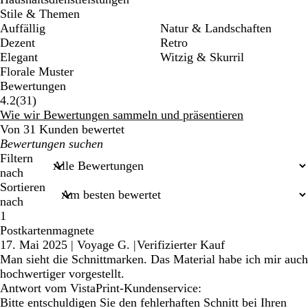
Stile & Themen
Auffällig
Natur & Landschaften
Dezent
Retro
Elegant
Witzig & Skurril
Florale Muster
Bewertungen
31
4.2
(
31
)
Bewertungen
Wie wir Bewertungen sammeln und präsentieren
Von 31 Kunden bewertet
Meine
Sucheingaben
Filtern
nach
Sortieren
nach
1
Postkartenmagnete
17. Mai 2025
|
Voyage G.
|
Verifizierter Kauf
Man sieht die Schnittmarken. Das Material habe ich mir auch
hochwertiger vorgestellt.
Antwort vom VistaPrint-Kundenservice:
Bitte entschuldigen Sie den fehlerhaften Schnitt bei Ihren