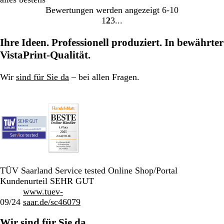
Bewertungen werden angezeigt
6-10
1
2
3
Gehe
Gehe
Gehe
zu
zu
zu
Ihre Ideen. Professionell produziert. In bewährter
Seite
Seite
Seite
VistaPrint-Qualität.
Wir
sind für Sie da
– bei allen Fragen.
TÜV Saarland Service tested Online Shop/Portal
Kundenurteil SEHR GUT
www.tuev-
09/24
saar.de/sc46079
Wir sind für Sie da