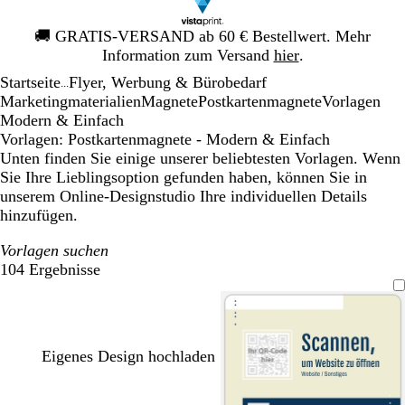
Galeriebild
🚚
GRATIS-VERSAND ab 60 € Bestellwert. Mehr
1
Information zum Versand
hier
.
von
Startseite
Flyer, Werbung & Bürobedarf
1
...
Mar­ke­ting­ma­te­rialien
Magnete
Postkartenmagnete
Vorlagen
Modern & Einfach
Vorlagen: Postkartenmagnete - Modern & Einfach
Unten finden Sie einige unserer beliebtesten Vorlagen. Wenn
Sie Ihre Lieblingsoption gefunden haben, können Sie in
unserem Online-Designstudio Ihre individuellen Details
hinzufügen.
Vorlagen suchen
104 Ergebnisse
Filter
Eigenes Design hochladen