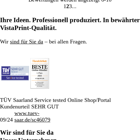
1
2
3
Gehe
Gehe
Gehe
zu
zu
zu
Ihre Ideen. Professionell produziert. In bewährter
Seite
Seite
Seite
VistaPrint-Qualität.
1
2
3
Wir
sind für Sie da
– bei allen Fragen.
TÜV Saarland Service tested Online Shop/Portal
Kundenurteil SEHR GUT
www.tuev-
09/24
saar.de/sc46079
Wir sind für Sie da