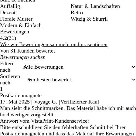
Auffällig
Natur & Landschaften
Dezent
Retro
Florale Muster
Witzig & Skurril
Modern & Einfach
Bewertungen
31
4.2
(
31
)
Bewertungen
Wie wir Bewertungen sammeln und präsentieren
Von 31 Kunden bewertet
Meine
Sucheingaben
Filtern
nach
Sortieren
nach
1
Postkartenmagnete
17. Mai 2025
|
Voyage G.
|
Verifizierter Kauf
Man sieht die Schnittmarken. Das Material habe ich mir auch
hochwertiger vorgestellt.
Antwort vom VistaPrint-Kundenservice:
Bitte entschuldigen Sie den fehlerhaften Schnitt bei Ihren
Postkartenmagneten und dass das Material Ihre Erwartungen