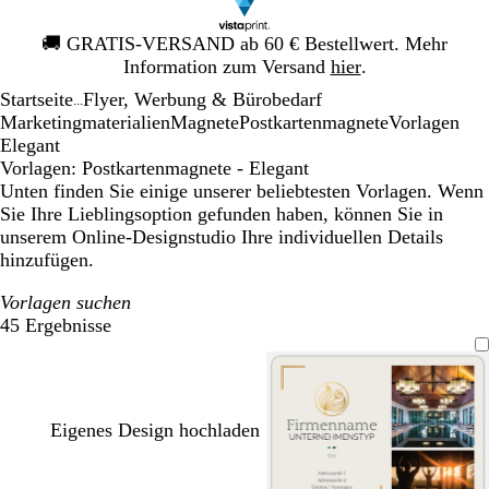
Galeriebild
🚚
GRATIS-VERSAND ab 60 € Bestellwert. Mehr
1
Information zum Versand
hier
.
von
Startseite
Flyer, Werbung & Bürobedarf
1
...
Mar­ke­ting­ma­te­rialien
Magnete
Postkartenmagnete
Vorlagen
Elegant
Vorlagen: Postkartenmagnete - Elegant
Unten finden Sie einige unserer beliebtesten Vorlagen. Wenn
Sie Ihre Lieblingsoption gefunden haben, können Sie in
unserem Online-Designstudio Ihre individuellen Details
hinzufügen.
Vorlagen suchen
45 Ergebnisse
Filter
Eigenes Design hochladen