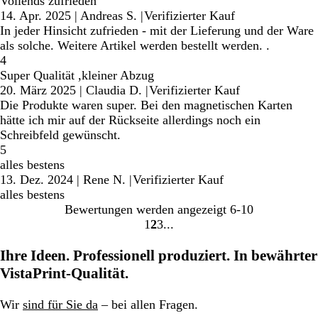
Vollends zufrieden
14. Apr. 2025
|
Andreas S.
|
Verifizierter Kauf
In jeder Hinsicht zufrieden - mit der Lieferung und der Ware
als solche. Weitere Artikel werden bestellt werden. .
4
Super Qualität ,kleiner Abzug
20. März 2025
|
Claudia D.
|
Verifizierter Kauf
Die Produkte waren super. Bei den magnetischen Karten
hätte ich mir auf der Rückseite allerdings noch ein
Schreibfeld gewünscht.
5
alles bestens
13. Dez. 2024
|
Rene N.
|
Verifizierter Kauf
alles bestens
Bewertungen werden angezeigt
6-10
1
2
3
Gehe
Gehe
Gehe
zu
zu
zu
Ihre Ideen. Professionell produziert. In bewährter
Seite
Seite
Seite
VistaPrint-Qualität.
Wir
sind für Sie da
– bei allen Fragen.