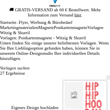
Galeriebild
🚚
GRATIS-VERSAND ab 60 € Bestellwert. Mehr
1
Information zum Versand
hier
.
von
Startseite
Flyer, Werbung & Bürobedarf
1
...
Mar­ke­ting­ma­te­rialien
Magnete
Postkartenmagnete
Vorlagen
Witzig & Skurril
Vorlagen: Postkartenmagnete - Witzig & Skurril
Unten finden Sie einige unserer beliebtesten Vorlagen. Wenn
Sie Ihre Lieblingsoption gefunden haben, können Sie in
unserem Online-Designstudio Ihre individuellen Details
hinzufügen.
Vorlagen suchen
27 Ergebnisse
Filter
Eigenes Design hochladen