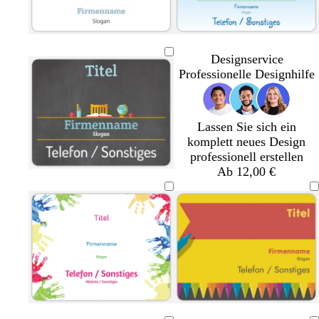
t
r
o
t
a
l
W
W
W
D
W
a
u
e
e
e
e
u
e
t
Designservice
i
i
i
n
i
t
Professionelle Designhilfe
ß
ß
ß
k
ß
e
l
Lassen Sie sich ein
g
komplett neues Design
r
professionell erstellen
a
Ab 12,00 €
u