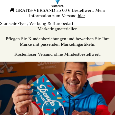
Galeriebild
🚚
GRATIS-VERSAND ab 60 € Bestellwert. Mehr
1
Information zum Versand
hier
.
von
Startseite
Flyer, Werbung & Bürobedarf
1
Mar­ke­ting­ma­te­rialien
Pflegen Sie Kundenbeziehungen und bewerben Sie Ihre
Marke mit passenden Marketingartikeln.
Kostenloser Versand ohne Mindestbestellwert.