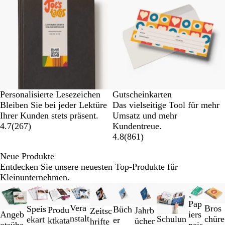
Personalisierte Lesezeichen
Gutscheinkarten
Bleiben Sie bei jeder Lektüre
Das vielseitige Tool für mehr
Ihrer Kunden stets präsent.
Umsatz und mehr
4.7
(
267
)
Kundentreue.
4.8
(
861
)
Neue Produkte
Entdecken Sie unsere neuesten Top-Produkte für
Kleinunternehmen.
Galeriebilder
Neu
Neu
1
Pap
Vera
bis
Bros
Speis
Büch
Produ
Jahrb
Zeitsc
iers
Angeb
nstalt
2
Schulun
chüre
ekart
er
ktkata
ücher
hrifte
peis
otsübe