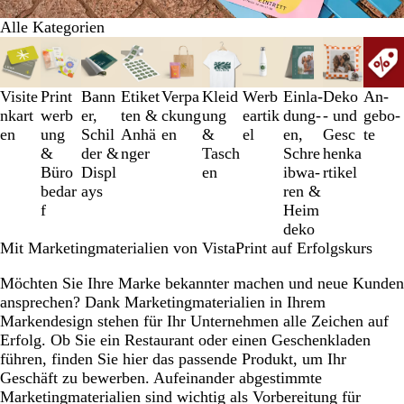
Alle Kategorien
Galeriebilder
1
bis
Visite
Print
Bann
Etiket
Verpa
Kleid
Werb
Einl­a­
Deko
An­­
3
nkart
werb
er,
ten &
ckung
ung
eartik
dung­
- und
ge­­bo­­
von
en
ung
Schil
Anhä
en
&
el
en,
Gesc
te
10
&
der &
nger
Tasch
Schre
henka
Büro
Displ
en
ib­wa­
rtikel
bedar
ays
ren &
f
Heim
deko
Mit Marketingmaterialien von VistaPrint auf Erfolgskurs
Möchten Sie Ihre Marke bekannter machen und neue Kunden
ansprechen? Dank Marketingmaterialien in Ihrem
Markendesign stehen für Ihr Unternehmen alle Zeichen auf
Erfolg. Ob Sie ein Restaurant oder einen Geschenkladen
führen, finden Sie hier das passende Produkt, um Ihr
Geschäft zu bewerben. Aufeinander abgestimmte
Marketingmaterialien sind wichtig als Vorbereitung für