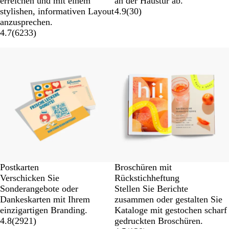
erreichen und mit einem
an der Haustür ab.
stylishen, informativen Layout
4.9
(
30
)
anzusprechen.
4.7
(
6233
)
Postkarten
Broschüren mit
Verschicken Sie
Rückstichheftung
Sonderangebote oder
Stellen Sie Berichte
Dankeskarten mit Ihrem
zusammen oder gestalten Sie
einzigartigen Branding.
Kataloge mit gestochen scharf
4.8
(
2921
)
gedruckten Broschüren.