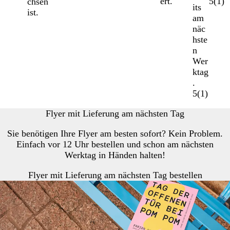
ert.
5
(
1
)
chsen
its
ist.
am
näc
hste
n
Wer
ktag
.
5
(
1
)
Flyer mit Lieferung am nächsten Tag
Sie benötigen Ihre Flyer am besten sofort? Kein Problem.
Einfach vor 12 Uhr bestellen und schon am nächsten
Werktag in Händen halten!
Flyer mit Lieferung am nächsten Tag bestellen