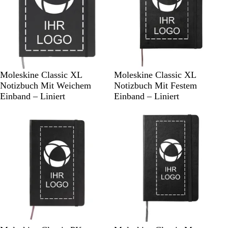
S
S
Moleskine Classic XL
Moleskine Classic XL
c
c
Notizbuch Mit Weichem
Notizbuch Mit Festem
h
h
Einband – Liniert
Einband – Liniert
w
w
a
a
r
r
z
z