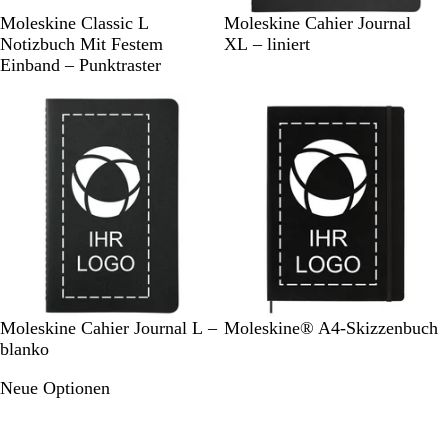
S
S
Moleskine Classic L
Moleskine Cahier Journal
o
c
Notizbuch Mit Festem
XL – liniert
l
h
Einband – Punktraster
i
w
d
a
B
r
l
z
a
c
k
S
K
P
S
Moleskine Cahier Journal L –
Moleskine® A4-Skizzenbuch
o
r
r
c
blanko
l
a
e
h
Neue Optionen
i
f
i
w
d
t
s
a
B
p
e
r