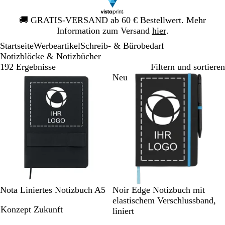
Galeriebild
🚚
GRATIS-VERSAND ab 60 € Bestellwert. Mehr
1
Information zum Versand
hier
.
von
Startseite
Werbeartikel
Schreib- & Bürobedarf
1
Notizblöcke & Notizbücher
192 Ergebnisse
Filtern und sortieren
Neu
S
S
S
S
S
Nota Liniertes Notizbuch A5
Noir Edge Notizbuch mit
c
c
c
c
c
elastischem Verschlussband,
Konzept Zukunft
h
h
h
h
h
liniert
w
w
w
w
w