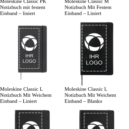
S
M
S
Moleskine Classic PK
Moleskine Classic M
o
y
c
Notizbuch mit festem
Notizbuch Mit Festem
l
r
h
Einband – liniert
Einband – Liniert
i
t
w
d
e
a
B
n
r
l
g
z
a
r
c
ü
k
n
S
S
R
S
Moleskine Classic L
Moleskine Classic L
c
a
o
c
Notizbuch Mit Weichem
Notizbuch Mit Weichem
h
p
t
h
Einband – Liniert
Einband – Blanko
w
h
w
Neue Optionen
a
i
a
r
r
r
z
b
z