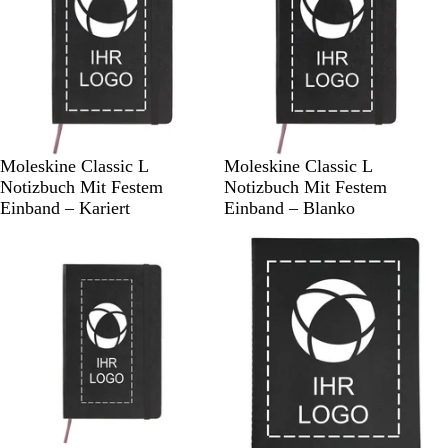
l
a
u
S
S
S
Moleskine Classic L
Moleskine Classic L
c
c
a
Notizbuch Mit Festem
Notizbuch Mit Festem
h
h
p
Einband – Kariert
Einband – Blanko
w
w
h
a
a
i
r
r
r
z
z
b
l
a
u