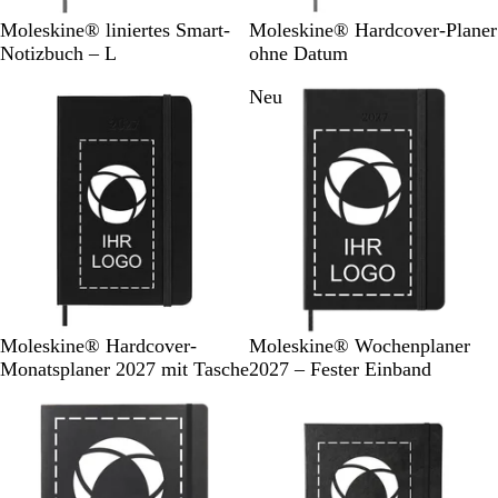
S
B
S
Moleskine® liniertes Smart-
Moleskine® Hardcover-Planer
c
l
c
Notizbuch – L
ohne Datum
h
a
h
Neu
w
u
w
a
a
r
r
z
z
S
S
Moleskine® Hardcover-
Moleskine® Wochenplaner
c
c
Monatsplaner 2027 mit Tasche
2027 – Fester Einband
h
h
w
w
a
a
r
r
z
z