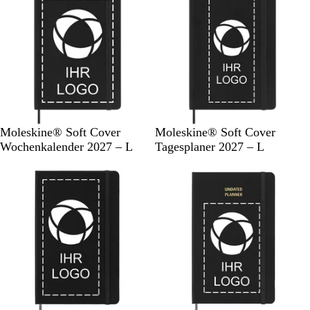
r
r
z
z
S
S
Moleskine® Soft Cover
Moleskine® Soft Cover
c
c
Wochenkalender 2027 – L
Tagesplaner 2027 – L
h
h
w
w
a
a
r
r
z
z