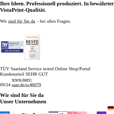
zu
zu
zu
zu
Ihre Ideen. Professionell produziert. In bewährter
z
Seite
Seite
Seite
Seite
VistaPrint-Qualität.
Wir
sind für Sie da
– bei allen Fragen.
TÜV Saarland Service tested Online Shop/Portal
Kundenurteil SEHR GUT
www.tuev-
09/24
saar.de/sc46079
Wir sind für Sie da
Unser Unternehmen