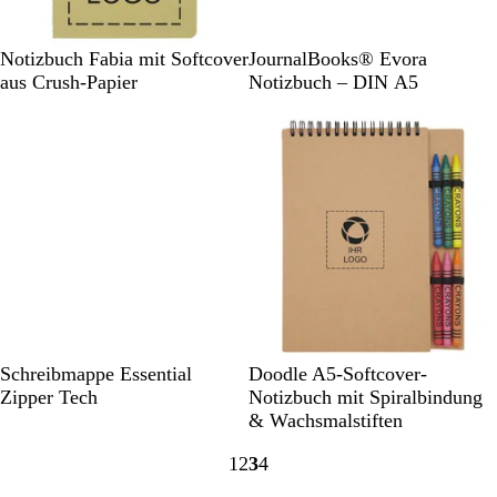
O
W
S
W
Notizbuch Fabia mit Softcover
JournalBooks® Evora
l
e
c
e
aus Crush-Papier
Notizbuch – DIN A5
i
i
h
i
v
ß
w
ß
g
a
r
r
ü
z
n
S
N
Schreibmappe Essential
Doodle A5-Softcover-
c
a
Zipper Tech
Notizbuch mit Spiralbindung
h
t
& Wachsmalstiften
w
u
1
2
3
4
a
r
Gehe
Gehe
Gehe
Gehe
r