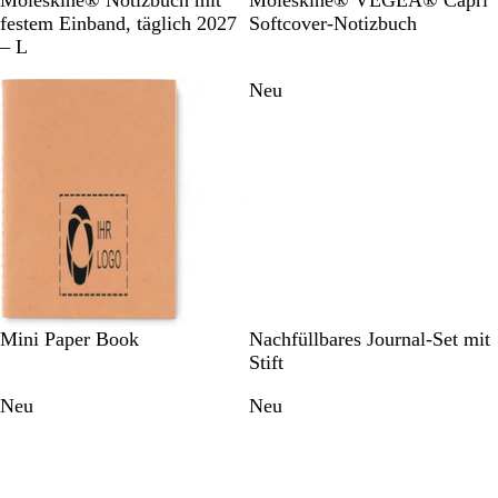
Moleskine® Notizbuch mit
Moleskine® VEGEA® Capri
c
i
r
festem Einband, täglich 2027
Softcover-Notizbuch
h
t
a
– L
w
t
n
Neu
a
e
g
r
l
e
z
b
l
a
u
B
S
G
Mini Paper Book
Nachfüllbares Journal-Set mit
e
c
r
Stift
i
h
a
Neu
Neu
g
w
u
e
a
r
z