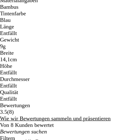
Materialangaben
Bambus
Tintenfarbe
Blau
Länge
Entfällt
Gewicht
9g
Breite
14,1cm
Höhe
Entfällt
Durchmesser
Entfällt
Qualität
Entfällt
Bewertungen
8
3.5
(
8
)
Bewertungen
Wie wir Bewertungen sammeln und präsentieren
Von 8 Kunden bewertet
Meine
Sucheingaben
Filtern