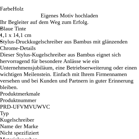
Farbe
Holz
H
Eigenes Motiv hochladen
o
Ihr Begleiter auf dem Weg zum Erfolg.
l
Blaue Tinte
z
1,1 x 14,1 cm
Stylus-Druckkugelschreiber aus Bambus mit glänzenden
Chrome-Details
Dieser Stylus-Kugelschreiber aus Bambus eignet sich
hervorragend für besondere Anlässe wie ein
Unternehmensjubiläum, eine Betriebserweiterung oder einen
wichtigen Meilenstein. Einfach mit Ihrem Firmennamen
versehen und bei Kunden und Partnern in guter Erinnerung
bleiben.
Produktmerkmale
Produktnummer
PRD-UFVMVUWVC
Typ
Kugelschreiber
Name der Marke
Nicht spezifiziert