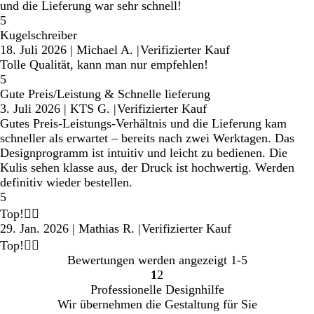
und die Lieferung war sehr schnell!
5
Kugelschreiber
18. Juli 2026
|
Michael A.
|
Verifizierter Kauf
Tolle Qualität, kann man nur empfehlen!
5
Gute Preis/Leistung & Schnelle lieferung
3. Juli 2026
|
KTS G.
|
Verifizierter Kauf
Gutes Preis‑Leistungs‑Verhältnis und die Lieferung kam
schneller als erwartet – bereits nach zwei Werktagen. Das
Designprogramm ist intuitiv und leicht zu bedienen. Die
Kulis sehen klasse aus, der Druck ist hochwertig. Werden
definitiv wieder bestellen.
5
Top!👍🏼
29. Jan. 2026
|
Mathias R.
|
Verifizierter Kauf
Top!👍🏼
Bewertungen werden angezeigt
1-5
1
2
Gehe
Gehe
Professionelle Designhilfe
zu
zu
Wir übernehmen die Gestaltung für Sie
Seite
Seite