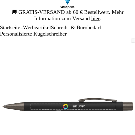
Galeriebild
🚚
GRATIS-VERSAND ab 60 € Bestellwert. Mehr
1
Information zum Versand
hier
.
von
Startseite
Werbeartikel
Schreib- & Bürobedarf
1
...
Personalisierte Kugelschreiber
Galeriebild
Vergrößer-/verkleinerbares
Zoom
Verwenden
Klicken
1
Bild
auf
Sie
zum
von
Minimum
die
Vergrößern
1
Tasten
+
und
-
zum
Zoomen
und
die
Pfeiltasten
zum
Schwenken.