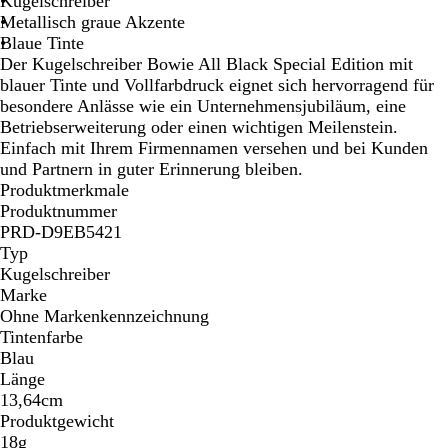
Kugelschreiber
a
g
b
n
e
l
Metallisch graue Akzente
r
e
l
e
l
g
Blaue Tinte
z
a
b
g
r
Der Kugelschreiber Bowie All Black Special Edition mit
u
l
r
ü
blauer Tinte und Vollfarbdruck eignet sich hervorragend für
a
ü
n
besondere Anlässe wie ein Unternehmensjubiläum, eine
u
n
Betriebserweiterung oder einen wichtigen Meilenstein.
Einfach mit Ihrem Firmennamen versehen und bei Kunden
und Partnern in guter Erinnerung bleiben.
Produktmerkmale
Produktnummer
PRD-D9EB5421
Typ
Kugelschreiber
Marke
Ohne Markenkennzeichnung
Tintenfarbe
Blau
Länge
13,64cm
Produktgewicht
18g