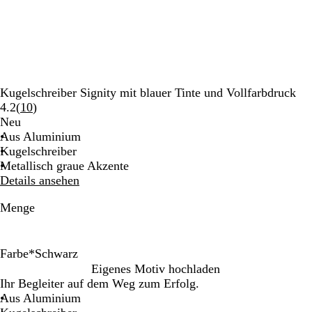
Kugelschreiber Signity mit blauer Tinte und Vollfarbdruck
Bewertungen
4.2
(
10
)
10
Neu
lesen
Aus Aluminium
Kugelschreiber
Metallisch graue Akzente
Details ansehen
Menge
Farbe
*
Schwarz
W
S
R
G
O
H
L
G
M
D
A
Eigenes Motiv hochladen
e
c
o
r
r
e
i
e
a
u
p
Ihr Begleiter auf dem Weg zum Erfolg.
i
h
t
a
a
l
l
l
r
n
f
Aus Aluminium
ß
w
u
n
l
a
b
i
k
e