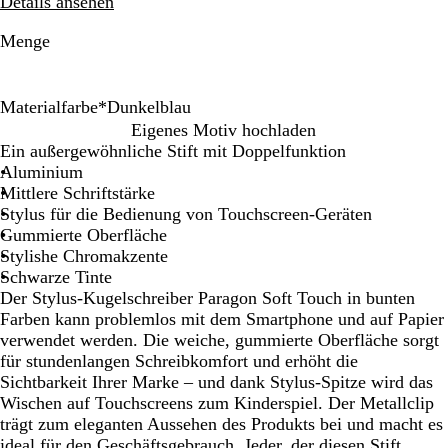
Details ansehen
Menge
Materialfarbe
*
Dunkelblau
O
H
R
G
D
Eigenes Motiv hochladen
r
e
o
r
u
Ein außergewöhnliche Stift mit Doppelfunktion
a
l
t
ü
n
Aluminium
n
l
n
k
Mittlere Schriftstärke
g
b
e
Stylus für die Bedienung von Touchscreen-Geräten
e
l
l
Gummierte Oberfläche
a
b
Stylishe Chromakzente
u
l
Schwarze Tinte
a
Der Stylus-Kugelschreiber Paragon Soft Touch in bunten
u
Farben kann problemlos mit dem Smartphone und auf Papier
verwendet werden. Die weiche, gummierte Oberfläche sorgt
für stundenlangen Schreibkomfort und erhöht die
Sichtbarkeit Ihrer Marke – und dank Stylus-Spitze wird das
Wischen auf Touchscreens zum Kinderspiel. Der Metallclip
trägt zum eleganten Aussehen des Produkts bei und macht es
ideal für den Geschäftsgebrauch. Jeder, der diesen Stift