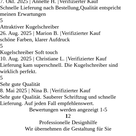
7. Okt. 2025
|
Annette H.
|
Verifizierter Kauf
Schnelle Lieferung nach Bestellung,Qualität entspricht
meinen Erwartungen
5
Attraktiver Kugelschreiber
26. Aug. 2025
|
Marion B.
|
Verifizierter Kauf
schöne Farben, klarer Aufdruck
5
Kugelschreiber Soft touch
10. Aug. 2025
|
Christiane L.
|
Verifizierter Kauf
Lieferung kam superschnell. Die Kugelschreiber sind
wirklich perfekt.
5
Sehr gute Qualität
8. Mai 2025
|
Nina B.
|
Verifizierter Kauf
Sehr gute Qualität. Sauberer Schriftzug und schnelle
Lieferung. Auf jeden Fall empfehlenswert.
Bewertungen werden angezeigt
1-5
1
2
Gehe
Gehe
Professionelle Designhilfe
zu
zu
Wir übernehmen die Gestaltung für Sie
Seite
Seite