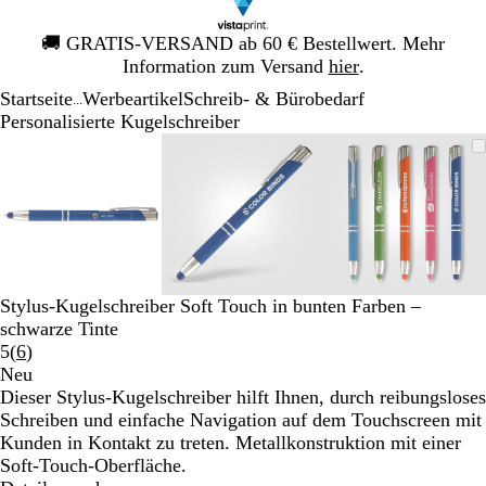
Galeriebild
🚚
GRATIS-VERSAND ab 60 € Bestellwert. Mehr
1
Information zum Versand
hier
.
von
Startseite
Werbeartikel
Schreib- & Bürobedarf
1
...
Personalisierte Kugelschreiber
Galeriebild
Vergrößer-/verkleinerbares
Zoom
Verwenden
Klicken
Vergrößer-/verkleinerbares
Zoom
Verwenden
Klicken
Vergrößer-
Zoom
Verwende
Klicken
1
Bild
auf
Sie
zum
Bild
auf
Sie
zum
Bild
auf
Sie
zum
von
Minimum
die
Vergrößern
Minimum
die
Vergrößern
Minimum
die
Vergrößer
3
Tasten
Tasten
Tasten
+
+
+
und
und
und
-
-
-
zum
zum
zum
Stylus-Kugelschreiber Soft Touch in bunten Farben –
Zoomen
Zoomen
Zoomen
schwarze Tinte
und
und
und
Bewertungen
5
(
6
)
die
die
die
6
Neu
Pfeiltasten
Pfeiltasten
Pfeiltasten
lesen
Dieser Stylus-Kugelschreiber hilft Ihnen, durch reibungsloses
zum
zum
zum
Schreiben und einfache Navigation auf dem Touchscreen mit
Schwenken.
Schwenken.
Schwenke
Kunden in Kontakt zu treten. Metallkonstruktion mit einer
Soft-Touch-Oberfläche.