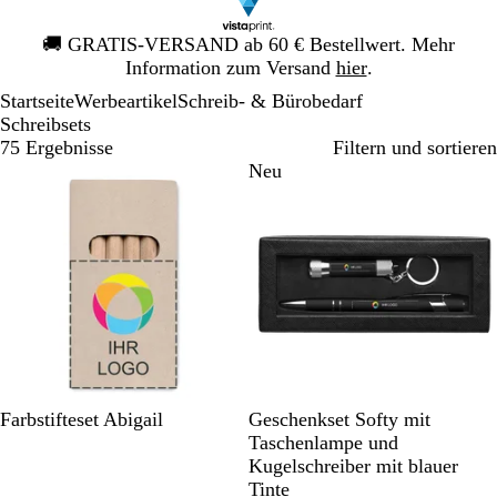
Galeriebild
🚚
GRATIS-VERSAND ab 60 € Bestellwert. Mehr
1
Information zum Versand
hier
.
von
Startseite
Werbeartikel
Schreib- & Bürobedarf
1
Schreibsets
75 Ergebnisse
Filtern und sortieren
Bestseller
Neu
M
S
R
G
G
B
Farbstifteset Abigail
Geschenkset Softy mit
e
c
o
r
r
l
Taschenlampe und
h
h
t
a
ü
a
Kugelschreiber mit blauer
r
w
u
n
u
Tinte