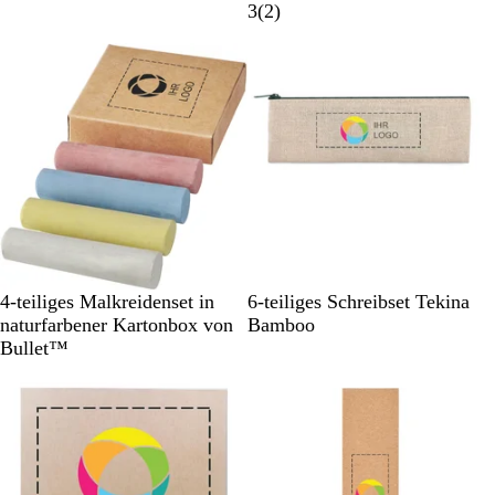
a
a
2
3
(
2
)
u
u
B
n
n
e
w
e
r
t
u
n
g
e
n
N
B
4-teiliges Malkreidenset in
6-teiliges Schreibset Tekina
a
e
naturfarbener Kartonbox von
Bamboo
t
i
Bullet™
u
g
r
e