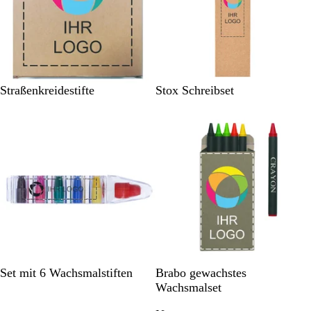
B
B
Straßenkreidestifte
Stox Schreibset
e
e
i
i
g
g
e
e
M
M
Set mit 6 Wachsmalstiften
Brabo gewachstes
e
u
Wachsmalset
h
l