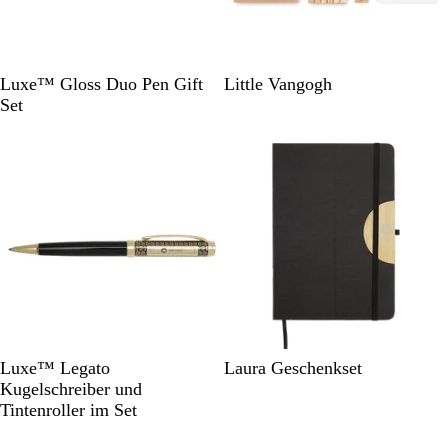
S
B
Luxe™ Gloss Duo Pen Gift
Little Vangogh
c
e
Set
h
i
w
g
a
e
r
z
G
S
Luxe™ Legato
Laura Geschenkset
o
c
Kugelschreiber und
l
h
Tintenroller im Set
d
w