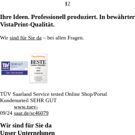
1
2
u
u
Gehe
Gehe
r
r
zu
zu
Ihre Ideen. Professionell produziert. In bewährter
Seite
Seite
VistaPrint-Qualität.
Wir
sind für Sie da
– bei allen Fragen.
TÜV Saarland Service tested Online Shop/Portal
Kundenurteil SEHR GUT
www.tuev-
09/24
saar.de/sc46079
Wir sind für Sie da
Unser Unternehmen