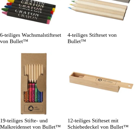
e
n
t
B
l
G
N
6-teiliges Wachsmalstifteset
4-teiliges Stifteset von
a
r
a
von Bullet™
Bullet™
u
a
t
u
u
r
N
N
19-teiliges Stifte- und
12-teiliges Stifteset mit
a
a
Malkreidenset von Bullet™
Schiebedeckel von Bullet™
t
t