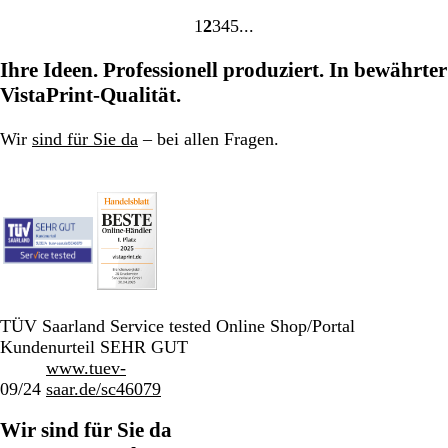
u
l
b
n
B
w
i
n
n
1
2
3
4
5
b
e
a
n
r
Gehe
Gehe
Gehe
Gehe
Gehe
l
w
r
e
o
zu
zu
zu
zu
zu
Ihre Ideen. Professionell produziert. In bewährter
a
e
z
b
t
Seite
Seite
Seite
Seite
Seite
u
r
l
VistaPrint-Qualität.
t
a
u
u
Wir
sind für Sie da
– bei allen Fragen.
n
g
TÜV Saarland Service tested Online Shop/Portal
Kundenurteil SEHR GUT
www.tuev-
09/24
saar.de/sc46079
Wir sind für Sie da