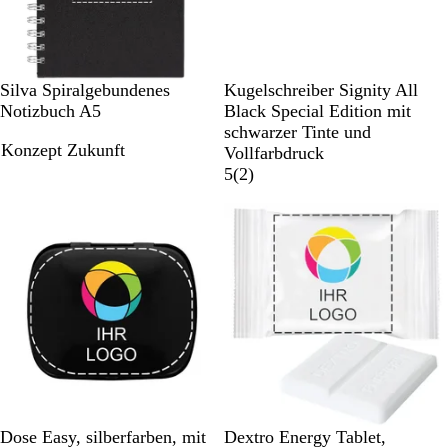
g
n
e
n
S
S
D
S
S
Silva Spiralgebundenes
Kugelschreiber Signity All
c
t
u
a
c
Notizbuch A5
Black Special Edition mit
h
a
n
l
h
schwarzer Tinte und
Konzept Zukunft
w
h
e
b
w
Vollfarbdruck
a
l
e
a
2
5
(
2
)
r
b
i
r
B
z
l
z
e
a
w
u
e
r
t
u
n
g
e
n
S
W
R
M
R
W
Dose Easy, silberfarben, mit
Dextro Energy Tablet,