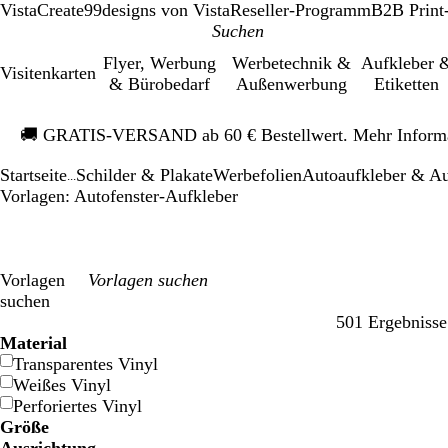
VistaCreate
99designs von Vista
Reseller-Programm
B2B Print
Flyer, Werbung
Werbetechnik &
Aufkleber 
Visitenkarten
& Bürobedarf
Außenwerbung
Etiketten
Galeriebild
🚚
GRATIS-VERSAND ab 60 € Bestellwert. Mehr Inform
1
von
Startseite
Schilder & Plakate
Werbefolien
Autoaufkleber & A
1
...
Vorlagen: Autofenster-Aufkleber
Vorlagen
suchen
501 Ergebnisse
Filter
Material
Transparentes Vinyl
Weißes Vinyl
Perforiertes Vinyl
Größe