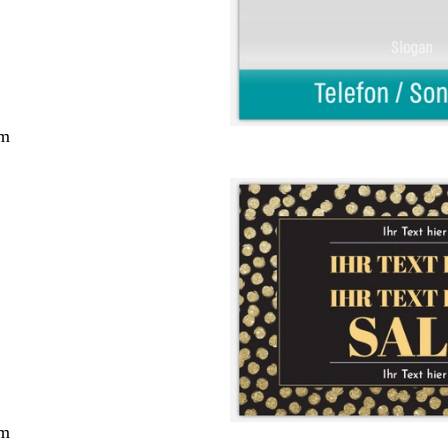
cm
cm