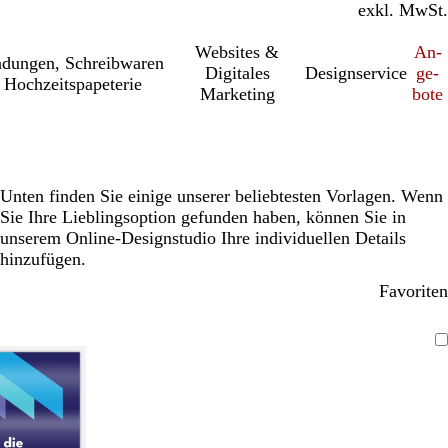
inkl. MwSt.
exkl. MwSt.
Websites &
An­­
a­dung­en, Schreib­wa­ren
Digitales
Designservice
ge­­
 Hochzeitspapeterie
Marketing
bo­­te
Unten finden Sie einige unserer beliebtesten Vorlagen. Wenn
Sie Ihre Lieblingsoption gefunden haben, können Sie in
unserem Online-Designstudio Ihre individuellen Details
hinzufügen.
Favoriten