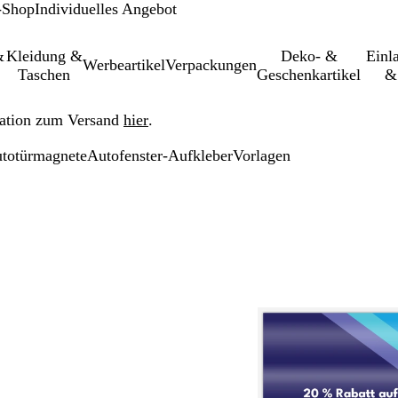
-Shop
Individuelles Angebot
&
Kleidung &
Deko- &
Einl­
Werbeartikel
Verpackungen
Taschen
Geschenkartikel
&
ation zum Versand
hier
.
utotürmagnete
Autofenster-Aufkleber
Vorlagen