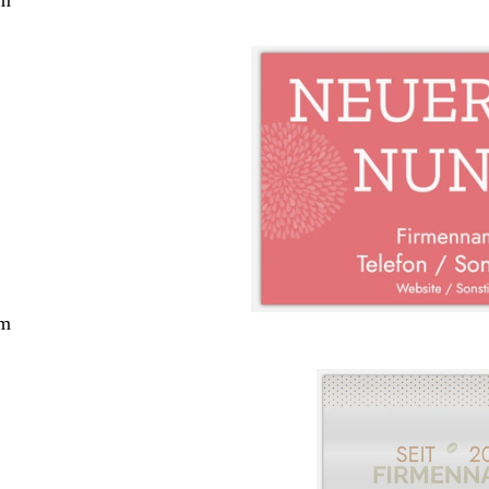
cm
cm